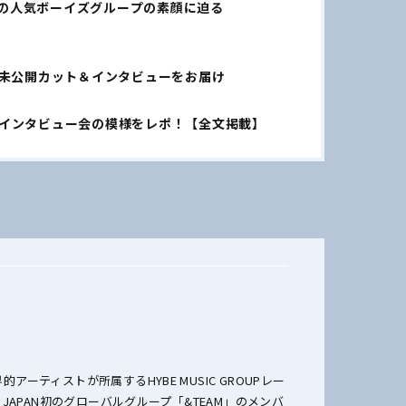
国の人気ボーイズグループの素顔に迫る
紙！未公開カット＆インタビューをお届け
公開インタビュー会の模様をレポ！【全文掲載】
）
界的アーティストが所属するHYBE MUSIC GROUPレー
LS JAPAN初のグローバルグループ「&TEAM」のメンバ