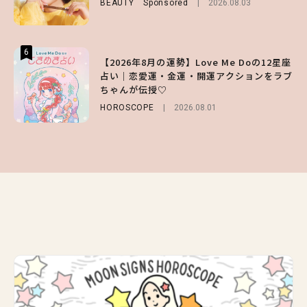
BEAUTY
Sponsored
2026.08.03
ENTERTAINMENT
LIFESTYLE
2026.07.31
2026.07.31
6
6
6
【2026年8月の運勢】Love Me Doの12星座
【GU】夏の“主役級”アイテム決定！ヘルシ
【SNIDEL】長濱ねるとロマンティックトラ
占い｜恋愛運・金運・開運アクションをラブ
ー＆可愛すぎる「大人の肌見せ」トップス3
ッドな秋はじめ｜2026秋の新作コーデ4選
ちゃんが伝授♡
選
FASHION
Sponsored
2026.07.10
HOROSCOPE
FASHION
2026.07.19
2026.08.01