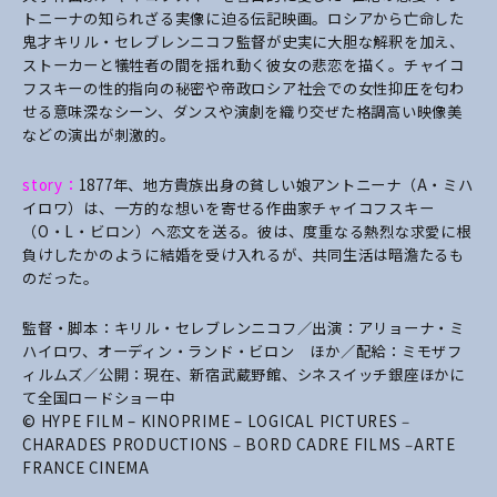
トニーナの知られざる実像に迫る伝記映画。ロシアから亡命した
鬼才キリル・セレブレンニコフ監督が史実に大胆な解釈を加え、
ストーカーと犠牲者の間を揺れ動く彼女の悲恋を描く。チャイコ
フスキーの性的指向の秘密や帝政ロシア社会での女性抑圧を匂わ
せる意味深なシーン、ダンスや演劇を織り交ぜた格調高い映像美
などの演出が刺激的。
story：
1877年、地方貴族出身の貧しい娘アントニーナ（A・ミハ
イロワ）は、一方的な想いを寄せる作曲家チャイコフスキー
（O・L・ビロン）へ恋文を送る。彼は、度重なる熱烈な求愛に根
負けしたかのように結婚を受け入れるが、共同生活は暗澹たるも
のだった。
監督・脚本：キリル・セレブレンニコフ／出演：アリョーナ・ミ
ハイロワ、オーディン・ランド・ビロン ほか／配給：ミモザフ
ィルムズ／公開：現在、新宿武蔵野館、シネスイッチ銀座ほかに
て全国ロードショー中
© HYPE FILM – KINOPRIME – LOGICAL PICTURES ‒
CHARADES PRODUCTIONS ‒ BORD CADRE FILMS ‒ARTE
FRANCE CINEMA