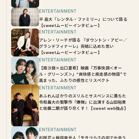
ENTERTAINMENT
平 岳大『レンタル・ファミリー』について語る
【sweetムービーインタビュー】
ENTERTAINMENT
アレン・リーチが語る 『ダウントン・アビー／
グランドフィナーレ』完結に込めた思い
【sweetムービーインタビュー】
ENTERTAINMENT
【南沙良×出口夏希】映画『万事快調＜オー
ル・グリーンズ＞』“爽快感と疾走感の物語”で
高まった、ふたりの感性とリスペクト
ENTERTAINMENT
あふれんばかりのスリルとサスペンスに満ちた
令和最大の衝撃作『爆弾』に出演する山田裕貴
と佐藤二朗が語り尽くす！【sweet web独占】
ENTERTAINMENT
杉咲花×板垣李光人「生きづらさの中で出会う