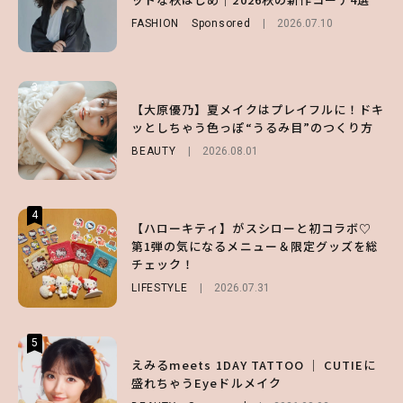
い味方！【オトナミューズ9月号増刊】
FASHION
BEAUTY
Sponsored
2026.08.01
2026.07.10
FUROKU
2026.07.12
3
3
3
【スタバ】約160通りのカスタマイズができ
【谷まりあ】夏は“シアースカート”でさり
【大原優乃】夏メイクはプレイフルに！ドキ
る⁉ 39店舗限定『My フルーツ³ フラペチー
げなく肌見せ！透け感のニュアンスを楽しめ
ッとしちゃう色っぽ“うるみ目”のつくり方
ノ®』を徹底レポ♡
るマストハブアイテム4選
BEAUTY
2026.08.01
LIFESTYLE
FASHION
2026.07.19
2026.07.30
4
4
4
【ハローキティ】がスシローと初コラボ♡
【齋藤飛鳥】人生初のロブに！「意外としっ
【夏ヘアのくずれ・うねりに】ヘアメイク夢
第1弾の気になるメニュー＆限定グッズを総
くりくるし、すごく新鮮で心地いい」ヘアカ
月直伝♡ ドライシャンプー「バティスト」
チェック！
ットの様子を独占でお届け♡
を使ったプロ級スタイリング3選
LIFESTYLE
ENTERTAINMENT
BEAUTY
Sponsored
2026.07.31
2026.07.30
2026.07.03
5
5
5
【森香澄】理想のスタイルはどう作る？体型
【ハローキティ】がスシローと初コラボ♡
えみるmeets 1DAY TATTOO ｜ CUTIEに
キープの秘訣や夏の過ごし方など独占インタ
第1弾の気になるメニュー＆限定グッズを総
盛れちゃうEyeドルメイク
ビュー！
チェック！