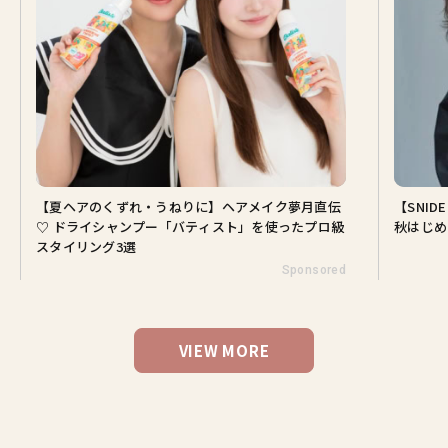
【夏ヘアのくずれ・うねりに】ヘアメイク夢月直伝
【SNI
♡ ドライシャンプー「バティスト」を使ったプロ級
秋はじめ
スタイリング3選
Sponsored
VIEW MORE