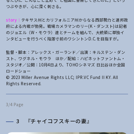
るたびに“こんなこと止めて”と祖国に警告してきたのに」という
つぶやきが、心に深く刺さる。
story：
テキサス州とカリフォルニア州からなる西部勢力と連邦政
府による内戦が勃発。戦場カメラマンのリー(K・ダンスト)は記者
のジョエル（W・モウラ）達とチームを組んで、大統領に単独イ
ンタビューを行うべく陥落寸前のワシントンD.C.を目指すが。
監督・脚本：アレックス・ガーランド／出演：キルステン・ダン
スト、ワグネル・モウラ ほか／配給：ハピネットファントム・
スタジオ／公開：10月4日より、TOHOシネマズ 日比谷ほか全国
ロードショー
© 2023 Miller Avenue Rights LLC; IPR.VC Fund II KY. All
Rights Reserved.
3/4 Page
3 『チャイコフスキーの妻』