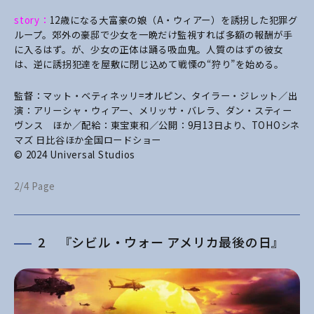
story：
12歳になる大富豪の娘（A・ウィアー）を誘拐した犯罪グ
ループ。郊外の豪邸で少女を一晩だけ監視すれば多額の報酬が手
に入るはず。が、少女の正体は踊る吸血鬼。人質のはずの彼女
は、逆に誘拐犯達を屋敷に閉じ込めて戦慄の“狩り”を始める。
監督：マット・ベティネッリ=オルピン、タイラー・ジレット／出
演：アリーシャ・ウィアー、メリッサ・バレラ、ダン・スティー
ヴンス ほか／配給：東宝東和／公開：9月13日より、TOHOシネ
マズ 日比谷ほか全国ロードショー
© 2024 Universal Studios
2/4 Page
2 『シビル・ウォー アメリカ最後の日』