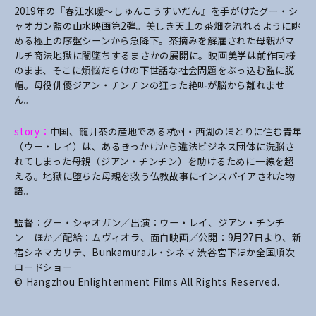
2019年の『春江水暖～しゅんこうすいだん』を手がけたグー・シ
ャオガン監の山水映画第2弾。美しき天上の茶畑を流れるように眺
める極上の序盤シーンから急降下。茶摘みを解雇された母親がマ
ルチ商法地獄に闇墜ちするまさかの展開に。映画美学は前作同様
のまま、そこに煩悩だらけの下世話な社会問題をぶっ込む監に脱
帽。母役俳優ジアン・チンチンの狂った絶叫が脳から離れませ
ん。
story：
中国、龍井茶の産地である杭州・西湖のほとりに住む青年
（ウー・レイ）は、あるきっかけから違法ビジネス団体に洗脳さ
れてしまった母親（ジアン・チンチン）を助けるために一線を超
える。地獄に堕ちた母親を救う仏教故事にインスパイアされた物
語。
監督：グー・シャオガン／出演：ウー・レイ、ジアン・チンチ
ン ほか／配給：ムヴィオラ、面白映画／公開：9月27日より、新
宿シネマカリテ、Bunkamuraル・シネマ 渋谷宮下ほか全国順次
ロードショー
© Hangzhou Enlightenment Films All Rights Reserved.