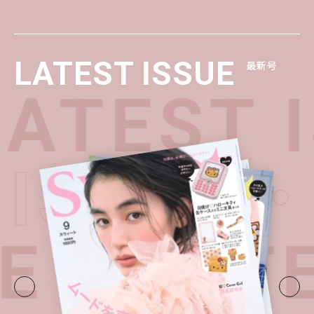
LATEST ISSUE
最新号
TEST I
T ISSU
E・
LATE