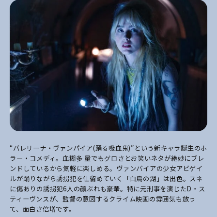
“バレリーナ・ヴァンパイア(踊る吸血鬼)”という新キャラ誕生のホ
ラー・コメディ。血糊多 量でもグロさとお笑いネタが絶妙にブレ
ンドしているから気軽に楽しめる。ヴァンパイアの少女アビゲイ
ルが踊りながら誘拐犯を仕留めていく「白鳥の湖」は出色。スネ
に傷ありの誘拐犯6人の顔ぶれも豪華。特に元刑事を演じたD・ス
ティーヴンスが、監督の意図するクライム映画の雰囲気も放っ
て、面白さ倍増です。