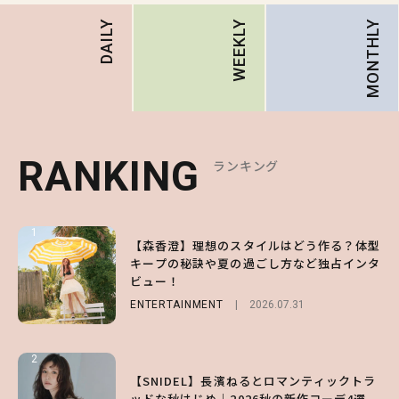
MONTHLY
DAILY
WEEKLY
RANKING
RANKING
RANKING
ランキング
ランキング
ランキング
1
1
1
【森香澄】理想のスタイルはどう作る？体型
【ハローキティ】がスシローと初コラボ♡
【SNIDEL】長濱ねるとロマンティックトラ
キープの秘訣や夏の過ごし方など独占インタ
第1弾の気になるメニュー＆限定グッズを総
ッドな秋はじめ｜2026秋の新作コーデ4選
ビュー！
チェック！
FASHION
Sponsored
2026.07.10
ENTERTAINMENT
LIFESTYLE
2026.07.31
2026.07.31
2
2
2
【付録】総柄ハローキティが可愛すぎ♡ 紀
【SNIDEL】長濱ねるとロマンティックトラ
【大原優乃】夏メイクはプレイフルに！ドキ
ノ国屋コラボの“優秀保冷バッグ”は夏の強
ッドな秋はじめ｜2026秋の新作コーデ4選
ッとしちゃう色っぽ“うるみ目”のつくり方