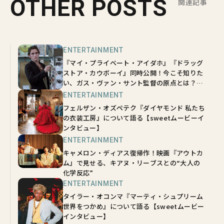
OTHER POSTS
関連記事
ENTERTAINMENT
『マイ・プライベート・アイダホ』『ドラッグ
ストア・カウボーイ』同時公開！今こそ知りた
い、ガス・ヴァン・サント監督の原点とは？
【sweetムービーインタビュー】
ENTERTAINMENT
フェルザン・オズペテク『ダイヤモンド 私たち
の衣装工房』について語る【sweetムービーイ
ンタビュー】
ENTERTAINMENT
キャメロン・ディアス復帰作！映画『アウトカ
ム』で見せる、キアヌ・リーブスとの“大人の
化学反応”
ENTERTAINMENT
タイラー・オコンマ『マーティ・シュプリーム
世界をつかめ』について語る【sweetムービー
インタビュー】