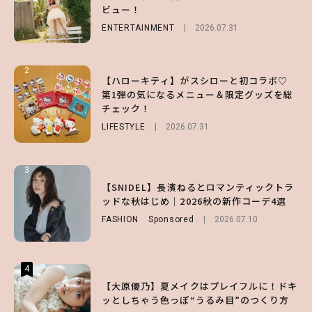
ッドな秋はじめ｜2026秋の新作コーデ4選
ビュー！
チェック！
FASHION
Sponsored
2026.07.10
ENTERTAINMENT
LIFESTYLE
2026.07.31
2026.07.31
2
2
2
【ハローキティ】がスシローと初コラボ♡
【齋藤飛鳥】人生初のロブに！「意外としっ
【付録】総柄ハローキティが可愛すぎ♡ 紀
第1弾の気になるメニュー＆限定グッズを総
くりくるし、すごく新鮮で心地いい」ヘアカ
ノ国屋コラボの“優秀保冷バッグ”は夏の強
チェック！
ットの様子を独占でお届け♡
い味方！【オトナミューズ9月号増刊】
LIFESTYLE
ENTERTAINMENT
FUROKU
2026.07.12
2026.07.31
2026.07.30
3
3
3
【スタバ】約160通りのカスタマイズができ
【谷まりあ】夏は“シアースカート”でさり
【SNIDEL】長濱ねるとロマンティックトラ
る⁉ 39店舗限定『My フルーツ³ フラペチー
げなく肌見せ！透け感のニュアンスを楽しめ
ッドな秋はじめ｜2026秋の新作コーデ4選
ノ®』を徹底レポ♡
るマストハブアイテム4選
FASHION
Sponsored
2026.07.10
LIFESTYLE
FASHION
2026.07.19
2026.07.30
4
4
4
【夏ヘアのくずれ・うねりに】ヘアメイク夢
【大原優乃】夏メイクはプレイフルに！ドキ
【大原優乃】夏メイクはプレイフルに！ドキ
月直伝♡ ドライシャンプー「バティスト」
ッとしちゃう色っぽ“うるみ目”のつくり方
ッとしちゃう色っぽ“うるみ目”のつくり方
を使ったプロ級スタイリング3選