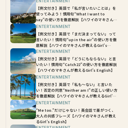
ENTERTAINMENT
【例文付き】英語で「私が言いたいことは」を
使ってみよう！慣用句“What I want to
say”の使い方を徹底解説【ハワイのマキさんが
教えるGirl’s English】
ENTERTAINMENT
【例文付き】英語で「まだ決まってない」って
言いたい！慣用句“up in the air”の使い方を徹
底解説【ハワイのマキさんが教えるGirl’s
English】
ENTERTAINMENT
【例文付き】英語で「どうにもならない」と言
いたい！慣用句“Catch22”の使い方を徹底解説
【ハワイのマキさんが教えるGirl’s English】
ENTERTAINMENT
【例文付き】英語で「私も〜ない」と言いた
い！否定の同意“Neither am I”の正しい使い方
を徹底解説【ハワイのマキさんが教えるGirl’s
English】
ENTERTAINMENT
“Me too.”だけじゃない！英会話で差がつく、
大人の共感フレーズ【ハワイのマキさんが教え
るGirl’s English】
ENTERTAINMENT