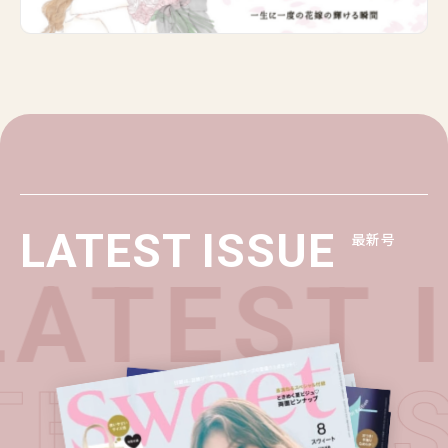
LATEST ISSUE
最新号
ATEST 
TEST I