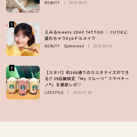
BEAUTY
BEAUTY
2026.08.01
2026.08.01
BEAUTY
Sponsored
2026.07.03
5
5
5
【ハローキティ】がスシローと初コラボ♡
えみるmeets 1DAY TATTOO ｜ CUTIEに
【SNIDEL】長濱ねるとロマンティックトラ
第1弾の気になるメニュー＆限定グッズを総
盛れちゃうEyeドルメイク
ッドな秋はじめ｜2026秋の新作コーデ4選
チェック！
BEAUTY
FASHION
Sponsored
Sponsored
2026.08.03
2026.07.10
LIFESTYLE
2026.07.31
6
6
6
【スタバ】約160通りのカスタマイズができ
【GU】夏の“主役級”アイテム決定！ヘルシ
【ALD1】グループの魅力＆素顔に迫る♡ 一
る⁉ 39店舗限定『My フルーツ³ フラペチー
ー＆可愛すぎる「大人の肌見せ」トップス3
問一答をお届け！【sweet web独占】
ノ®』を徹底レポ♡
選
ENTERTAINMENT
2026.08.03
LIFESTYLE
FASHION
2026.07.19
2026.07.30