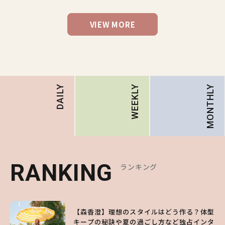
VIEW MORE
MONTHLY
DAILY
WEEKLY
RANKING
RANKING
RANKING
ランキング
ランキング
ランキング
1
1
1
【森香澄】理想のスタイルはどう作る？体型
【ハローキティ】がスシローと初コラボ♡
【SNIDEL】長濱ねるとロマンティックトラ
キープの秘訣や夏の過ごし方など独占インタ
第1弾の気になるメニュー＆限定グッズを総