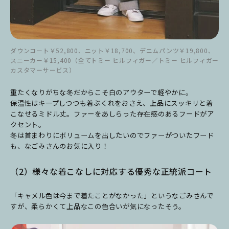
ダウンコート￥52,800、ニット￥18,700、デニムパンツ￥19,800、
スニーカー￥15,400（全てトミー ヒルフィガー／トミー ヒルフィガー
カスタマーサービス）
重たくなりがちな冬だからこそ白のアウターで軽やかに。
保温性はキープしつつも着ぶくれをおさえ、上品にスッキリと着
こなせるミドル丈。ファーをあしらった存在感のあるフードがア
クセント。
冬は首まわりにボリュームを出したいのでファーがついたフード
も、なごみさんのお気に入り！
（2）様々な着こなしに対応する優秀な正統派コート
「キャメル色は今まで着たことがなかった」というなごみさんで
すが、柔らかくて上品なこの色合いが気になったそう。