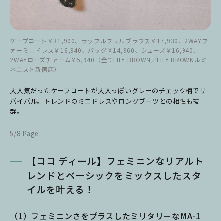
ケープコート￥31,900、ラッフルフリルブラウス￥17,930、2WAYフ
ァーミニドレス￥16,940、バッグ￥14,960、シューズ￥16,940、
2WAYローズチャーム￥5,940（全てLILY BROWN／LILY BROWNルミ
ネエスト新宿店）
大人気だったケープコートが大人っぽいグレーのチェック柄でリ
バイバル。トレンドのミニドレスやロングブーツとの相性も抜
群。
5/8 Page
【ココ ディール】フェミニンなリアルト
レンドとベーシックをミックスしたスタ
イルを叶える！
（1）フェミニンさをプラスしたミリタリーなMA-1