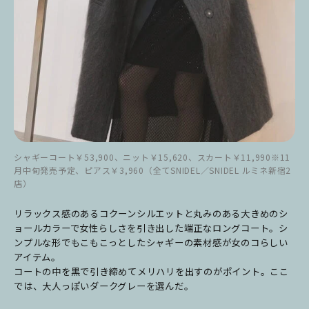
シャギーコート￥53,900、ニット￥15,620、スカート￥11,990※11
月中旬発売予定、ピアス￥3,960（全てSNIDEL／SNIDEL ルミネ新宿2
店）
リラックス感のあるコクーンシルエットと丸みのある大きめのシ
ョールカラーで女性らしさを引き出した端正なロングコート。シ
ンプルな形でもこもこっとしたシャギーの素材感が女のコらしい
アイテム。
コートの中を黒で引き締めてメリハリを出すのがポイント。ここ
では、大人っぽいダークグレーを選んだ。