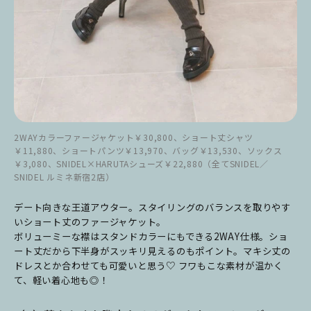
2WAYカラーファージャケット￥30,800、ショート丈シャツ
￥11,880、ショートパンツ￥13,970、バッグ￥13,530、ソックス
￥3,080、SNIDEL×HARUTAシューズ￥22,880（全てSNIDEL／
SNIDEL ルミネ新宿2店）
デート向きな王道アウター。スタイリングのバランスを取りやす
いショート丈のファージャケット。
ボリューミーな襟はスタンドカラーにもできる2WAY仕様。ショ
ート丈だから下半身がスッキリ見えるのもポイント。マキシ丈の
ドレスとか合わせても可愛いと思う♡ フワもこな素材が温かく
て、軽い着心地も◎！