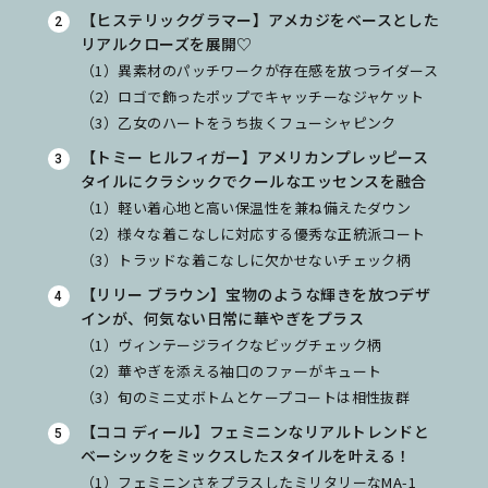
【ヒステリックグラマー】アメカジをベースとした
リアルクローズを展開♡
（1）異素材のパッチワークが存在感を放つライダース
（2）ロゴで飾ったポップでキャッチーなジャケット
（3）乙女のハートをうち抜くフューシャピンク
【トミー ヒルフィガー】アメリカンプレッピース
タイルにクラシックでクールなエッセンスを融合
（1）軽い着心地と高い保温性を兼ね備えたダウン
（2）様々な着こなしに対応する優秀な正統派コート
（3）トラッドな着こなしに欠かせないチェック柄
【リリー ブラウン】宝物のような輝きを放つデザ
インが、何気ない日常に華やぎをプラス
（1）ヴィンテージライクなビッグチェック柄
（2）華やぎを添える袖口のファーがキュート
（3）旬のミニ丈ボトムとケープコートは相性抜群
【ココ ディール】フェミニンなリアルトレンドと
ベーシックをミックスしたスタイルを叶える！
（1）フェミニンさをプラスしたミリタリーなMA-1