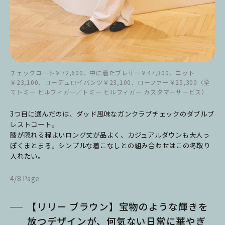
チェックコート￥72,600、中に着たブレザー￥47,300、ニット
￥23,100、コーデュロイパンツ￥23,100、ローファー￥25,300（全
てトミー ヒルフィガー／トミー ヒルフィガー カスタマーサービス）
3つ目に選んだのは、ダッド風味なガンクラブチェックのダブルブ
レストコート。
膝が隠れる程よいロング丈が品よく、カジュアルダウンも大人っ
ぽくまとまる。シンプルな着こなしとの組み合わせはこの冬取り
入れたい。
4/8 Page
【リリー ブラウン】宝物のような輝きを
放つデザインが、何気ない日常に華やぎ