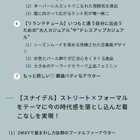
（2）オーバーシルエットでこなれた雰囲気を演出
（3）裾に向かって広がるテント形が唯一無二
【リランドチュール】いつもと違う自分に出会う
ための“大人カジュアル”や“ドレスアップカジュア
ル”
（1）シーズンムードを高める洗練された古着風デザイ
ン
（2）水色とパール飾りが乙女心をくすぐる逸品
（3）大きめのテーラードカラーで上品フェミニン
もっと欲しい♡ 厳選バディなアウター
【スナイデル】ストリート×フォーマル
をテーマに今の時代感を落とし込んだ着
こなしを実現！
（1）2WAYで着まわし力抜群のプードルファーアウター