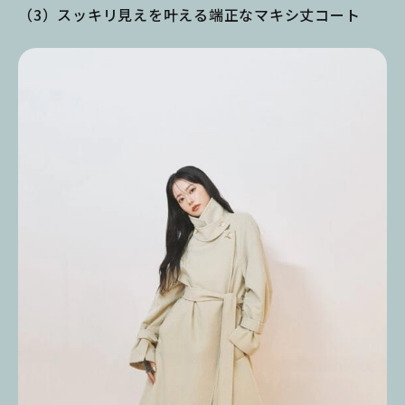
（3）スッキリ見えを叶える端正なマキシ丈コート