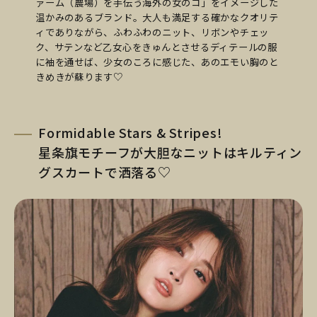
ァーム（農場）を手伝う海外の女のコ」をイメージした
温かみのあるブランド。大人も満足する確かなクオリテ
ィでありながら、ふわふわのニット、リボンやチェッ
ク、サテンなど乙女心をきゅんとさせるディテールの服
に袖を通せば、少女のころに感じた、あのエモい胸のと
きめきが蘇ります♡
Formidable Stars & Stripes!
星条旗モチーフが大胆なニットはキルティン
グスカートで洒落る♡