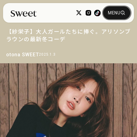
【紗栄子】大人ガールたちに捧ぐ。アリソンブ
ラウンの最新冬コーデ
otona SWEET
2025.1.3