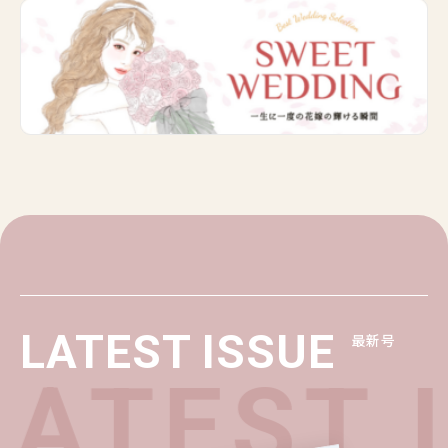
LATEST ISSUE
最新号
ATEST I