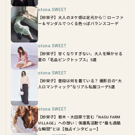
otona SWEET
【紗栄子】大人のヌケ感は足元から♡ ローファ
ー＆サンダルでつくる色っぽバランスコーデ
otona SWEET
【紗栄子】甘くなりすぎない。大人を輝かせる
夏の「名品ピンクトップス」5選
otona SWEET
【紗栄子】普段は何を着ている？ 撮影日の“大
人ロマンティック”なリアル私服コーデ5選
otona SWEET
【紗栄子】栃木・大田原で営む「NASU FARM
VILLAGE」への想い｜保護馬活動で“最も過酷
な瞬間”とは【独占インタビュー】