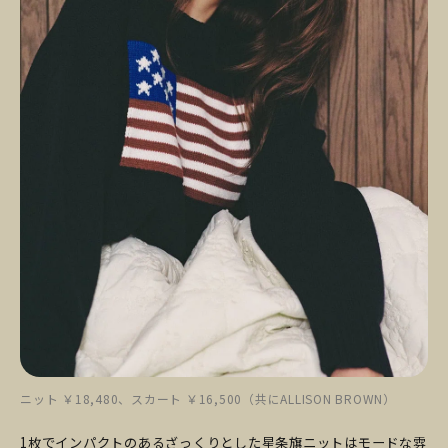
ニット ￥18,480、スカート ￥16,500（共にALLISON BROWN）
1枚でインパクトのあるざっくりとした星条旗ニットはモードな雰