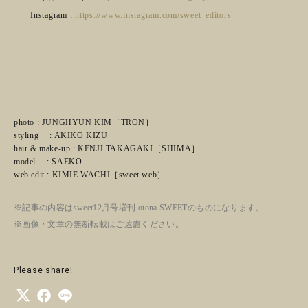
Instagram :
https://www.instagram.com/sweet_editors
photo : JUNGHYUN KIM［TRON］
styling : AKIKO KIZU
hair & make-up : KENJI TAKAGAKI［SHIMA］
model : SAEKO
web edit : KIMIE WACHI［sweet web］
※記事の内容はsweet12月号増刊 otona SWEETのものになります。
※画像・文章の無断転載はご遠慮ください。
Please share!