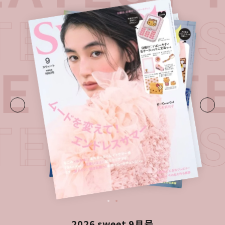
ATEST I
E・
LATE
ATEST I
2026 sweet 9月号