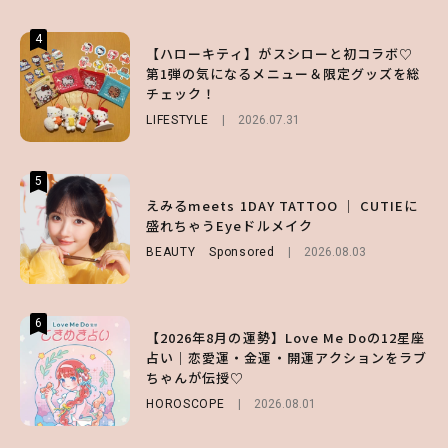
4
4
4
【ハローキティ】がスシローと初コラボ♡
【齋藤飛鳥】人生初のロブに！「意外としっ
【夏ヘアのくずれ・うねりに】ヘアメイク夢
第1弾の気になるメニュー＆限定グッズを総
くりくるし、すごく新鮮で心地いい」ヘアカ
月直伝♡ ドライシャンプー「バティスト」
チェック！
ットの様子を独占でお届け♡
を使ったプロ級スタイリング3選
LIFESTYLE
ENTERTAINMENT
BEAUTY
Sponsored
2026.07.31
2026.07.30
2026.07.03
5
5
5
【森香澄】理想のスタイルはどう作る？体型
【ハローキティ】がスシローと初コラボ♡
えみるmeets 1DAY TATTOO ｜ CUTIEに
キープの秘訣や夏の過ごし方など独占インタ
第1弾の気になるメニュー＆限定グッズを総
盛れちゃうEyeドルメイク
ビュー！
チェック！
BEAUTY
Sponsored
2026.08.03
ENTERTAINMENT
LIFESTYLE
2026.07.31
2026.07.31
6
6
6
【2026年8月の運勢】Love Me Doの12星座
【GU】夏の“主役級”アイテム決定！ヘルシ
【SNIDEL】長濱ねるとロマンティックトラ
占い｜恋愛運・金運・開運アクションをラブ
ー＆可愛すぎる「大人の肌見せ」トップス3
ッドな秋はじめ｜2026秋の新作コーデ4選
ちゃんが伝授♡
選
FASHION
Sponsored
2026.07.10
HOROSCOPE
FASHION
2026.07.19
2026.08.01