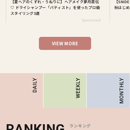
【夏ヘアのくずれ・うねりに】ヘアメイク夢月直伝
【SNI
♡ ドライシャンプー「バティスト」を使ったプロ級
秋はじめ
スタイリング3選
Sponsored
VIEW MORE
MONTHLY
DAILY
WEEKLY
RANKING
RANKING
RANKING
ランキング
ランキング
ランキング