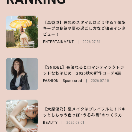
1
1
1
【森香澄】理想のスタイルはどう作る？体型
【ハローキティ】がスシローと初コラボ♡
【SNIDEL】長濱ねるとロマンティックトラ
キープの秘訣や夏の過ごし方など独占インタ
第1弾の気になるメニュー＆限定グッズを総
ッドな秋はじめ｜2026秋の新作コーデ4選
ビュー！
チェック！
FASHION
Sponsored
2026.07.10
ENTERTAINMENT
LIFESTYLE
2026.07.31
2026.07.31
2
2
2
【付録】総柄ハローキティが可愛すぎ♡ 紀
【SNIDEL】長濱ねるとロマンティックトラ
【大原優乃】夏メイクはプレイフルに！ドキ
ノ国屋コラボの“優秀保冷バッグ”は夏の強
ッドな秋はじめ｜2026秋の新作コーデ4選
ッとしちゃう色っぽ“うるみ目”のつくり方
い味方！【オトナミューズ9月号増刊】
FASHION
BEAUTY
Sponsored
2026.08.01
2026.07.10
FUROKU
2026.07.12
3
3
3
【スタバ】約160通りのカスタマイズができ
【谷まりあ】夏は“シアースカート”でさり
【大原優乃】夏メイクはプレイフルに！ドキ
る⁉ 39店舗限定『My フルーツ³ フラペチー
げなく肌見せ！透け感のニュアンスを楽しめ
ッとしちゃう色っぽ“うるみ目”のつくり方
ノ®』を徹底レポ♡
るマストハブアイテム4選
BEAUTY
2026.08.01
LIFESTYLE
FASHION
2026.07.19
2026.07.30