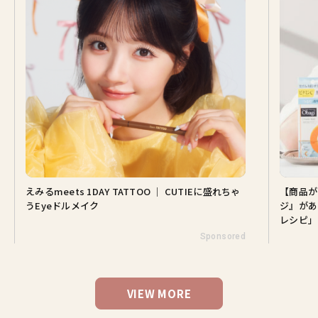
UTIEに盛れちゃ
【商品が当たる♡】この肌でいられるのは『オバ
ジ』があるから。山田涼介さんと選ぶ「Myオバジ
レシピ」
Sponsored
Sponsored
VIEW MORE