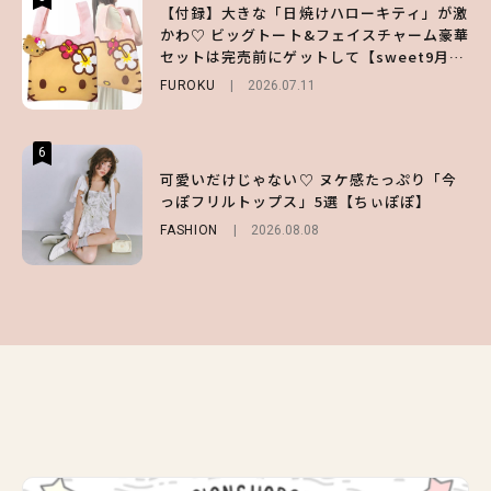
【付録】大きな「日焼けハローキティ」が激
【夏ヘアのくずれ・うねりに】ヘアメイク夢
えみるmeets 1DAY TATTOO ｜ CUTIEに
かわ♡ ビッグトート&フェイスチャーム豪華
月直伝♡ ドライシャンプー「バティスト」
盛れちゃうEyeドルメイク
セットは完売前にゲットして【sweet9月号
を使ったプロ級スタイリング3選
BEAUTY
Sponsored
2026.08.03
増刊】
FUROKU
BEAUTY
Sponsored
2026.07.11
2026.07.03
6
6
6
【ハローキティ】がスシローと初コラボ♡
【GU】夏の“主役級”アイテム決定！ヘルシ
可愛いだけじゃない♡ ヌケ感たっぷり「今
第1弾の気になるメニュー＆限定グッズを総
ー＆可愛すぎる「大人の肌見せ」トップス3
っぽフリルトップス」5選【ちぃぽぽ】
チェック！
選
FASHION
2026.08.08
LIFESTYLE
FASHION
2026.07.19
2026.07.31