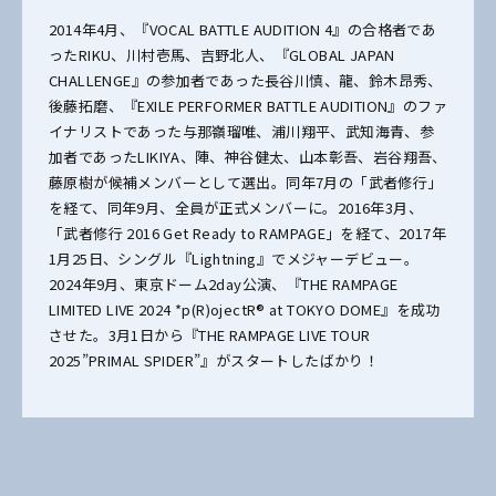
2014年4月、『VOCAL BATTLE AUDITION 4』の合格者であ
ったRIKU、川村壱馬、吉野北人、『GLOBAL JAPAN
CHALLENGE』の参加者であった長谷川慎、龍、鈴木昂秀、
後藤拓磨、『EXILE PERFORMER BATTLE AUDITION』のファ
イナリストであった与那嶺瑠唯、浦川翔平、武知海青、参
加者であったLIKIYA、陣、神谷健太、山本彰吾、岩谷翔吾、
藤原樹が候補メンバーとして選出。同年7月の「武者修行」
を経て、同年9月、全員が正式メンバーに。2016年3月、
「武者修行 2016 Get Ready to RAMPAGE」を経て、2017年
1月25日、シングル『Lightning』でメジャーデビュー。
2024年9月、東京ドーム2day公演、『THE RAMPAGE
LIMITED LIVE 2024 *p(R)ojectR® at TOKYO DOME』を成功
させた。3月1日から『THE RAMPAGE LIVE TOUR
2025”PRIMAL SPIDER”』がスタートしたばかり！