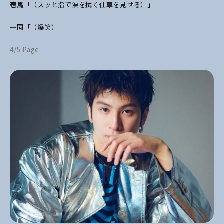
壱馬
「（スッと指で涙を拭く仕草を見せる）」
一同
「（爆笑）」
4/5 Page