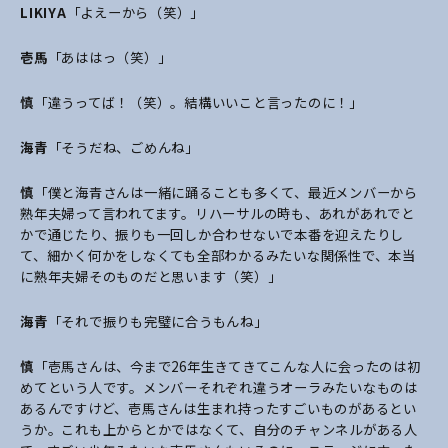
LIKIYA
「よえーから（笑）」
壱馬
「あははっ（笑）」
慎
「違うってば！（笑）。結構いいこと言ったのに！」
海青
「そうだね、ごめんね」
慎
「僕と海青さんは一緒に踊ることも多くて、最近メンバーから
熟年夫婦って言われてます。リハーサルの時も、あれがあれでと
かで通じたり、振りも一回しか合わせないで本番を迎えたりし
て、細かく何かをしなくても全部わかるみたいな関係性で、本当
に熟年夫婦そのものだと思います（笑）」
海青
「それで振りも完璧に合うもんね」
慎
「壱馬さんは、今まで26年生きてきてこんな人に会ったのは初
めてという人です。メンバーそれぞれ違うオーラみたいなものは
あるんですけど、壱馬さんは生まれ持ったすごいものがあるとい
うか。これも上からとかではなくて、自分のチャンネルがある人