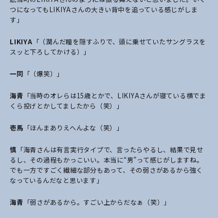
つになってもLIKIYAさんの大きい背中を追っている感じがしま
す」
LIKIYA
「（潤んだ瞳を隠すふりで、頭に乗せていたサングラスを
スッと下ろしてかける）」
一同
「（爆笑）」
海青
「当時のオレらは15歳とかで、LIKIYAさんが寝ている横でま
くら投げとかしてましたから（笑）」
壱馬
「ほんまありえへんよな（笑）」
慎
「海青さんは有言実行タイプで、言ったらやるし、結果で見せ
るし、その過程もかっこいい。本当に“男”って感じがしますね。
でも一方ですごく繊細な部分もあって、その弱さがあるから強く
なっているんだなと思います」
海青
「弱さがあるから。すごい上からだなぁ（笑）」