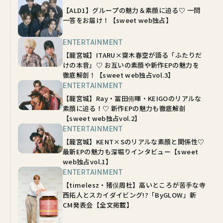
【ALD1】グループの魅力＆素顔に迫る♡ 一問
一答をお届け！【sweet web独占】
ENTERTAINMENT
【龍宮城】ITARU×齋木春空が語る「ふたりだ
けの本音」♡ お互いの素顔や新作EPの魅力を
徹底解剖！【sweet web独占vol.3】
ENTERTAINMENT
【龍宮城】Ray・冨田侑暉・KEIGOのリアルな
素顔に迫る！♡ 新作EPの魅力も徹底解剖
【sweet web独占vol.2】
ENTERTAINMENT
【龍宮城】KENT×Sのリアルな素顔と関係性♡
最新EPの魅力も深堀りインタビュー【sweet
web独占vol.1】
ENTERTAINMENT
【timelesz・猪俣周杜】高いところが苦手な寺
西拓人とスカイダイビング!?「ByGLOW」新
CM発表会【全文掲載】