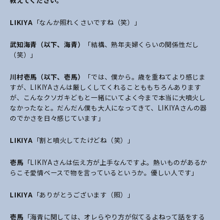
教えてください。
LIKIYA
「なんか照れくさいですね（笑）」
武知海青（以下、海青）
「結構、熟年夫婦くらいの関係性だし
（笑）」
川村壱馬（以下、壱馬）
「では、僕から。歳を重ねてより感じま
すが、LIKIYAさんは厳しくしてくれることももちろんあります
が、こんなクソガキどもと一緒にいてよく今まで本当に大噴火し
なかったなと。だんだん僕も大人になってきて、LIKIYAさんの器
のでかさを日々感じています」
LIKIYA
「割と噴火してたけどね（笑）」
壱馬
「LIKIYAさんは伝え方が上手なんですよ。熱いものがあるか
らこそ愛情ベースで物を言っているというか。優しい人です」
LIKIYA
「ありがとうございます（照）」
壱馬
「海青に関しては、オレらやり方が似てるよねって話をする