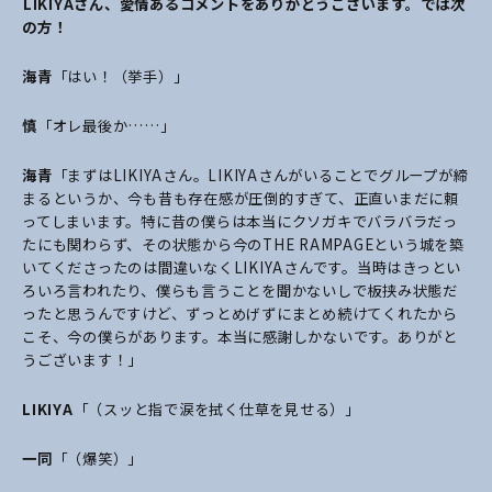
――LIKIYAさん、愛情あるコメントをありがとうございます。では次
の方！
海青
「はい！（挙手）」
慎
「オレ最後か……」
海青
「まずはLIKIYAさん。LIKIYAさんがいることでグループが締
まるというか、今も昔も存在感が圧倒的すぎて、正直いまだに頼
ってしまいます。特に昔の僕らは本当にクソガキでバラバラだっ
たにも関わらず、その状態から今のTHE RAMPAGEという城を築
いてくださったのは間違いなくLIKIYAさんです。当時はきっとい
ろいろ言われたり、僕らも言うことを聞かないしで板挟み状態だ
ったと思うんですけど、ずっとめげずにまとめ続けてくれたから
こそ、今の僕らがあります。本当に感謝しかないです。ありがと
うございます！」
LIKIYA
「（スッと指で涙を拭く仕草を見せる）」
一同
「（爆笑）」