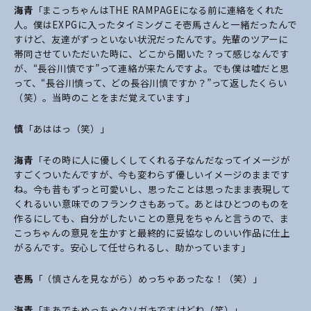
海青
「まこっちゃんはTHE RAMPAGEになる前に連絡をくれた
人。僕はEXPGに入ったタイミングこそ壱馬さんと一緒だったんで
すけど、友達がずっといない状況だったんです。先輩のツアーに
帯同させていただいた時に、どこから聞いた？って感じなんです
が、“長谷川慎です”って連絡が来たんですよ。でも僕は嘘だと思
って、“長谷川慎って、どの長谷川慎ですか？”って返したくらい
（笑）。当時のことをまだ覚えています」
慎
「あははっ（笑）」
海青
「その時に人に優しくしてくれる子なんだなってイメージが
すごくついたんですが、今も変わらず優しいイメージのままです
ね。今も昔もずっと可愛いし、思ったことは思ったまま表現して
くれるいい意味でのフランクさもあって。あとはひとつのものを
作るにしても、自分がしたいことの意見をちゃんと言うので、ま
こっちゃんの意見を生かすと最終的に妥協なしのいい作品に仕上
がるんです。安心して任せられるし、助かっています」
壱馬
「（慎さんを見ながら）めっちゃあったな！（笑）」
海青
「まあでもめっちゃクソガキですけどね（笑）」