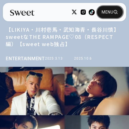
【LIKIYA・川村壱馬・武知海青・長谷川慎】
sweetなTHE RAMPAGE♡08（RESPECT
編）【sweet web独占】
ENTERTAINMENT
2025.3.13
2025.10.6