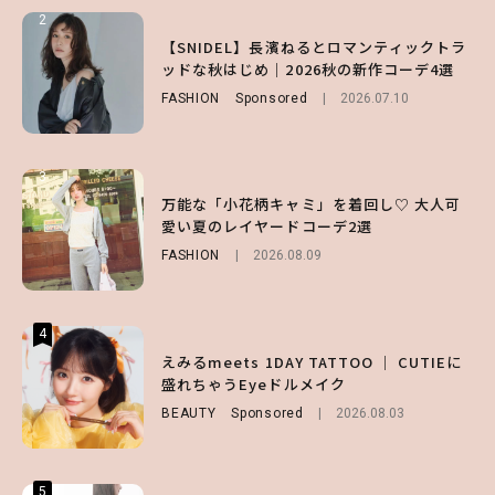
2
2
2
【付録】総柄ハローキティが可愛すぎ♡ 紀
【SNIDEL】長濱ねるとロマンティックトラ
【庄司浩平】初デートの勝負服は？夏の思い
ノ国屋コラボの“優秀保冷バッグ”は夏の強
ッドな秋はじめ｜2026秋の新作コーデ4選
出や最近のハマりものを深掘り
い味方！【オトナミューズ9月号増刊】
FASHION
ENTERTAINMENT
Sponsored
2026.08.08
2026.07.10
FUROKU
2026.07.12
3
3
3
【谷まりあ】夏は“シアースカート”でさり
万能な「小花柄キャミ」を着回し♡ 大人可
【SNIDEL】長濱ねるとロマンティックトラ
げなく肌見せ！透け感のニュアンスを楽しめ
愛い夏のレイヤードコーデ2選
ッドな秋はじめ｜2026秋の新作コーデ4選
るマストハブアイテム4選
FASHION
FASHION
Sponsored
2026.08.09
2026.07.10
FASHION
2026.07.19
4
4
4
【ハローキティ】がスシローと初コラボ♡
えみるmeets 1DAY TATTOO ｜ CUTIEに
【大原優乃】夏メイクはプレイフルに！ドキ
第1弾の気になるメニュー＆限定グッズを総
盛れちゃうEyeドルメイク
ッとしちゃう色っぽ“うるみ目”のつくり方
チェック！
BEAUTY
BEAUTY
Sponsored
2026.08.01
2026.08.03
LIFESTYLE
2026.07.31
5
5
5