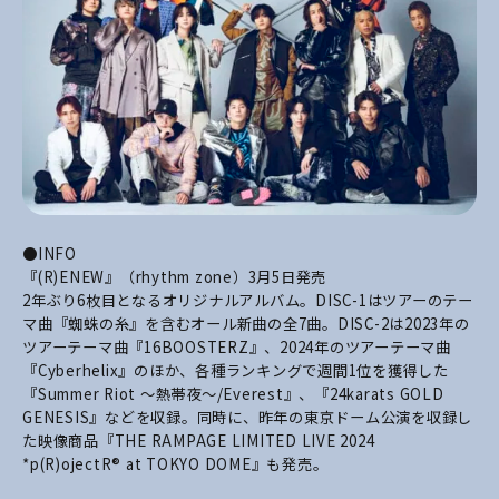
●INFO
『(R)ENEW』（r
hythm zone
）3月5日発売
2年ぶり6枚目となるオリジナルアルバム。DISC-1はツアーのテー
マ曲『蜘蛛の糸』を含むオール新曲の全7曲。DISC-2は2023年の
ツアーテーマ曲『16BOOSTERZ』、2024年のツアーテーマ曲
『Cyberhelix』のほか、各種ランキングで週間1位を獲得した
『Summer Riot 〜熱帯夜〜/Everest』、『24karats GOLD
GENESIS』などを収録。同時に、昨年の東京ドーム公演を収録し
た映像商品『THE RAMPAGE LIMITED LIVE 2024
*p(R)ojectR® at TOKYO DOME』も発売。