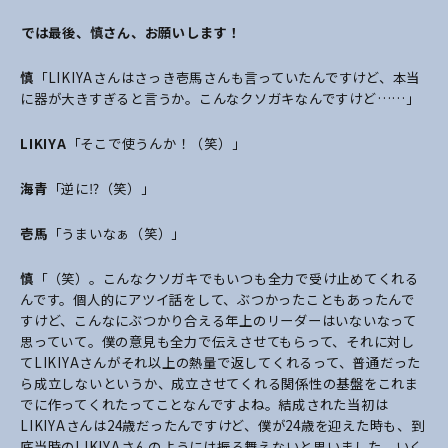
――では最後、慎さん、お願いします！
慎
「LIKIYAさんはさっき壱馬さんも言っていたんですけど、本当
に器が大きすぎると言うか。こんなクソガキなんですけど……」
LIKIYA
「そこで使うんか！（笑）」
海青
「逆に⁉︎（笑）」
壱馬
「うまいなぁ（笑）」
慎
「（笑）。こんなクソガキでもいつも全力で受け止めてくれる
んです。個人的にアツイ話をして、ぶつかったこともあったんで
すけど、こんなにぶつかり合える年上のリーダーはいないなって
思っていて。僕の意見も全力で伝えさせてもらって、それに対し
てLIKIYAさんがそれ以上の熱量で返してくれるって、普通だった
ら成立しないというか、成立させてくれる関係性の基盤をこれま
でに作ってくれたってことなんですよね。結成された当初は
LIKIYAさんは24歳だったんですけど、僕が24歳を迎えた時も、到
底当時のLIKIYAさんのようには振る舞えないと思いました。いく