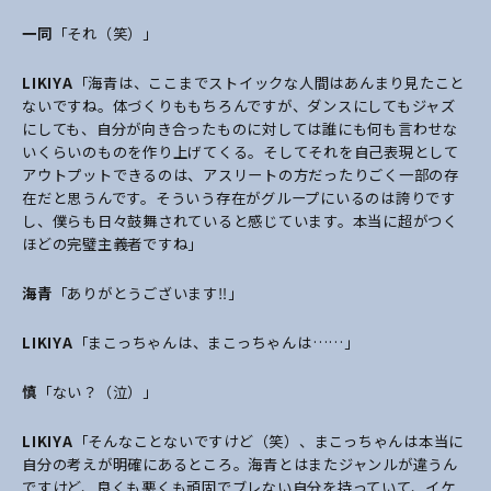
一同
「それ（笑）」
LIKIYA
「海青は、ここまでストイックな人間はあんまり見たこと
ないですね。体づくりももちろんですが、ダンスにしてもジャズ
にしても、自分が向き合ったものに対しては誰にも何も言わせな
いくらいのものを作り上げてくる。そしてそれを自己表現として
アウトプットできるのは、アスリートの方だったりごく一部の存
在だと思うんです。そういう存在がグループにいるのは誇りです
し、僕らも日々鼓舞されていると感じています。本当に超がつく
ほどの完璧主義者ですね」
海青
「ありがとうございます‼️」
LIKIYA
「まこっちゃんは、まこっちゃんは……」
慎
「ない？（泣）」
LIKIYA
「そんなことないですけど（笑）、まこっちゃんは本当に
自分の考えが明確にあるところ。海青とはまたジャンルが違うん
ですけど、良くも悪くも頑固でブレない自分を持っていて、イケ