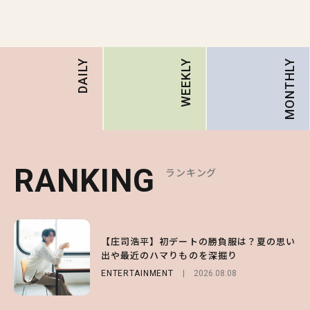
MONTHLY
DAILY
WEEKLY
RANKING
RANKING
RANKING
ランキング
ランキング
ランキング
1
1
1
【森香澄】理想のスタイルはどう作る？体型
【庄司浩平】初デートの勝負服は？夏の思い
【SNIDEL】長濱ねるとロマンティックトラ
キープの秘訣や夏の過ごし方など独占インタ
出や最近のハマりものを深掘り
ッドな秋はじめ｜2026秋の新作コーデ4選
ビュー！
ENTERTAINMENT
FASHION
Sponsored
2026.08.08
2026.07.10
ENTERTAINMENT
2026.07.31