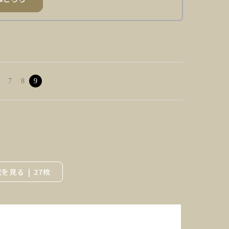
7
8
9
覧を見る
27枚