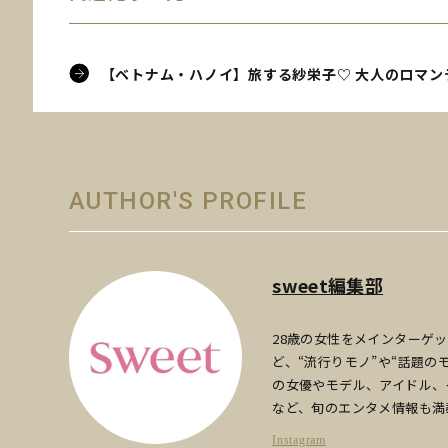
【ベトナム・ハノイ】旅する紗栄子♡ 大人のロマン
AUTHOR'S PROFILE
sweet編集部
28歳の女性をメインターゲ
ど、“流行りモノ”や“話題
の女優やモデル、アイドル、
など、旬のエンタメ情報も満
Instagram