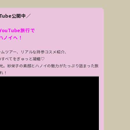
Tube公開中／
YouTube旅行で
のハノイへ！
ームツアー、リアルな持参コスメ紹介、
のすべてをぎゅっと凝縮♡
光。
紗栄子の素顔とハノイの魅力がたっぷり詰まった旅
あれ！