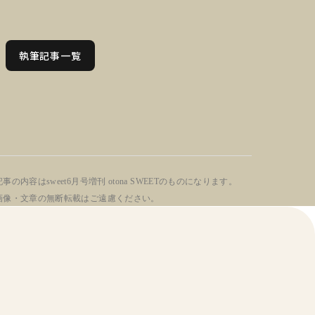
執筆記事一覧
事の内容はsweet6月号増刊 otona SWEETのものになります。
画像・文章の無断転載はご遠慮ください。