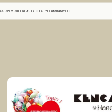
SCOPE
MODEL
BEAUTY
LIFESTYLE
otonaSWEET
を