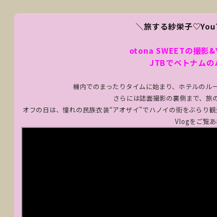
＼旅する紗栄子♡You
otona SWEETの撮影&
JTBでベトナム
機内でのまったりタイムに始まり、ホテルのル
さらには誌面撮影の裏側まで、旅
オフの日は、憧れの民族衣装“アオザイ”でハノイの街をぶらり観
Vlogをご覧