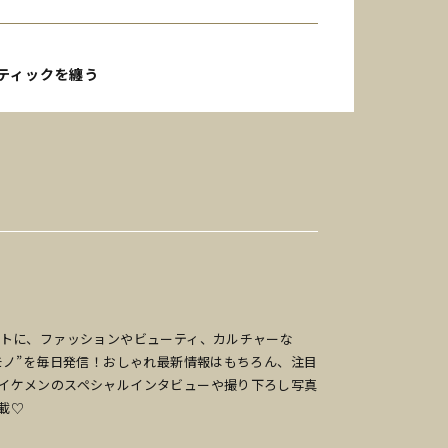
ティックを纏う
ットに、ファッションやビューティ、カルチャーな
のモノ”を毎日発信！おしゃれ最新情報はもちろん、注目
イケメンのスペシャルインタビューや撮り下ろし写真
載♡