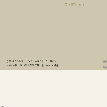
X（旧Twitter）
photo : KENJI TAKAGAKI［SHIMA］
※記
web edit : KIMIE WACHI［sweet web］
※