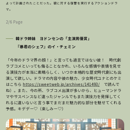
よって計画されたことだった。彼に対する復讐を実行するアクションドラ
マ。
2/6 Page
韓ドラ姉妹 ヨドンセンの「主演男優賞」
『暴君のシェフ』のイ・チェミン
「今年のドラマ界の顔！」と言っても過言ではない彼！ 時代劇
ラブコメといっても侮ることなかれ、いろんな感情や表情を見せ
る演技力が本当に素晴らしく、いつか本格的な歴史時代劇にも出
演して欲しい。ドラマの内容や彼の魅力、少女時代ユナとのケミ
はこちら
https://sweetweb.jp/archives/141493/
で読んで
ね）。また、今の所、ラブコメ出演が多いから、ヒューマンドラ
マやサスペンスなど違ったジャンルでもまた演技力を発揮してく
れるに違いないと言う事でまだまだ魅力的な部分を魅せてくれる
予感。キデデー♡（楽しみー♡）