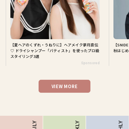
【夏ヘアのくずれ・うねりに】ヘアメイク夢月直伝
【SNI
♡ ドライシャンプー「バティスト」を使ったプロ級
秋はじめ
スタイリング3選
Sponsored
VIEW MORE
DAILY