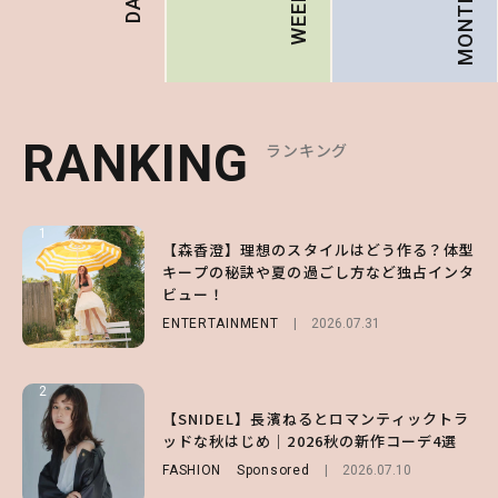
MONTHLY
WEEKLY
RANKING
RANKING
RANKING
ランキング
ランキング
ランキング
1
1
1
【森香澄】理想のスタイルはどう作る？体型
【ハローキティ】がスシローと初コラボ♡
【SNIDEL】長濱ねるとロマンティックトラ
キープの秘訣や夏の過ごし方など独占インタ
第1弾の気になるメニュー＆限定グッズを総
ッドな秋はじめ｜2026秋の新作コーデ4選
ビュー！
チェック！
FASHION
Sponsored
2026.07.10
ENTERTAINMENT
LIFESTYLE
2026.07.31
2026.07.31
2
2
2
【齋藤飛鳥】人生初のロブに！「意外としっ
【付録】総柄ハローキティが可愛すぎ♡ 紀
【SNIDEL】長濱ねるとロマンティックトラ
くりくるし、すごく新鮮で心地いい」ヘアカ
ノ国屋コラボの“優秀保冷バッグ”は夏の強
ッドな秋はじめ｜2026秋の新作コーデ4選
ットの様子を独占でお届け♡
い味方！【オトナミューズ9月号増刊】
FASHION
Sponsored
2026.07.10
ENTERTAINMENT
FUROKU
2026.07.12
2026.07.30