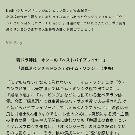
Netflixシリーズ『ウンジュンとサンヨン』独占配信中
小学校時代から親友でもありライバルでもあったウンジュン（キム・ゴウ
ン）とサンヨン（パク・チヒョン）。疎遠になっていた２人だが、重い病を
患うサンヨンの希望で人生最後の日々を過ごすことに！
5/6 Page
韓ドラ姉妹 オンニの「ベストバイプレイヤー」
『瑞草洞＜ソチョドン＞』のイム・ソンジェ（中央）
「え？知らない」なんて言わないで！ イム・ソンジェは『ウ・
ヨンウ弁護士は天才肌』ではキム・ミンシク役で出ていたし、
『最悪の悪』、『ムービング』などにも出ている超ベテラン俳
優。今回『瑞草洞』では主役級のハ・サンギ役で大抜擢されたけ
ど昔からバイプレイヤーとしては人気なんですぅ~。今回の役は仲
良し弁護士5人組のなかでも、お金のためには笑顔になる資本主義
の化身の役。仕事や人間関係に疲れつつも「弁護士の食卓」とい
うグルメブログを運営し、「オベンジャス」の食事を記録してい
るのも愛らしい！ そう、彼の演技はいつも“愛”を感じます
。