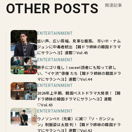
OTHER POSTS
関連記事
ENTERTAINMENT
低い声、広い肩幅、見事な腹筋。 尊いホ・ナム
ジュンに中毒者続出 【韓ドラ姉妹の韓国ドラマ
にサランヘヨ】連載♡Vol.45
ENTERTAINMENT
勝手にゴリ推し！sweet読者にも知って欲し
い、”イケ渋”俳優 たち【韓ドラ姉妹の韓国ドラ
マにサランヘヨ】連載♡Vol.44
ENTERTAINMENT
2026年上半期、韓国ベストドラマ大発表！【韓
ドラ姉妹の韓国ドラマにサランヘヨ】連載
♡Vol.43
ENTERTAINMENT
ウノソンべ!!（先輩）に滅♡『ソ・ガンジュ
ン』制服姿は太鼓 判！【韓ドラ姉妹の韓国ドラ
マにサランヘヨ】連載♡Vol.42