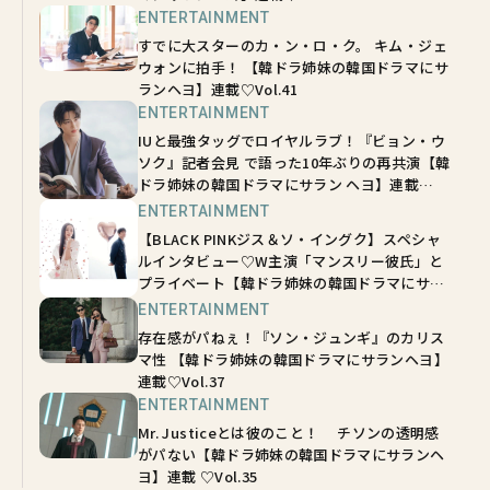
ENTERTAINMENT
すでに大スターのカ・ン・ロ・ク。 キム・ジェ
ウォンに拍手！ 【韓ドラ姉妹の韓国ドラマにサ
ランヘヨ】連載♡Vol.41
ENTERTAINMENT
IUと最強タッグでロイヤルラブ！『ビョン・ウ
ソク』記者会見 で語った10年ぶりの再共演【韓
ドラ姉妹の韓国ドラマにサラン ヘヨ】連載
♡Vol.40
ENTERTAINMENT
【BLACK PINKジス＆ソ・イングク】スペシャ
ルインタビュー♡W主演「マンスリー彼氏」と
プライベート【韓ドラ姉妹の韓国ドラマにサラ
ンヘヨ】連載 vol.38
ENTERTAINMENT
存在感がパねぇ！『ソン・ジュンギ』のカリス
マ性 【韓ドラ姉妹の韓国ドラマにサランヘヨ】
連載♡Vol.37
ENTERTAINMENT
Mr. Justiceとは彼のこと！ チソンの透明感
がパない【韓ドラ姉妹の韓国ドラマにサランヘ
ヨ】連載 ♡Vol.35