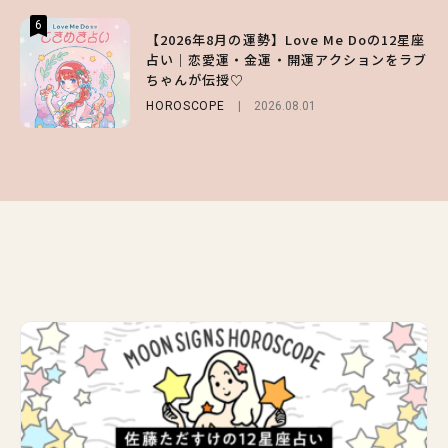
6
6
6
【2026年8月の運勢】Love Me Doの12星座
【森香澄】理想のスタイルはどう作る？体型
【GU】夏の“主役級”アイテム決定！ヘルシ
占い｜恋愛運・金運・開運アクションをラブ
キープの秘訣や夏の過ごし方など独占インタ
ー＆可愛すぎる「大人の肌見せ」トップス3
ちゃんが伝授♡
ビュー！
選
HOROSCOPE
ENTERTAINMENT
FASHION
2026.07.19
2026.08.01
2026.07.31