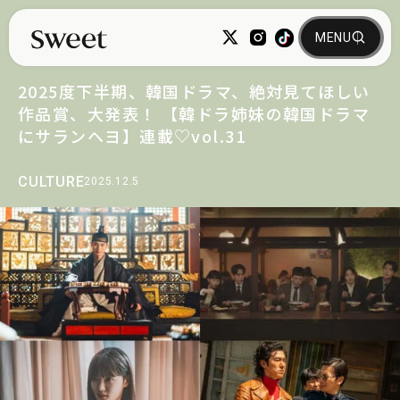
2025度下半期、韓国ドラマ、絶対見てほしい
作品賞、大発表！ 【韓ドラ姉妹の韓国ドラマ
にサランヘヨ】連載♡vol.31
CULTURE
2025.12.5