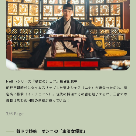
Netflixシリーズ『暴君のシェフ』独占配信中
朝鮮王朝時代にタイムスリップした天才シェフ（ユナ）が出会ったのは、悪
名高い暴君（イ・チェミン）。現代の料理でその舌を魅了するが、王宮での
毎日は思わぬ困難の連続が待っていた！
3/6 Page
韓ドラ姉妹 オンニの「主演女優賞」