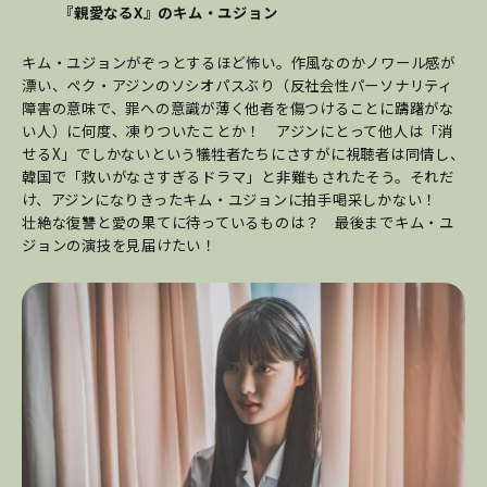
『親愛なるX』のキム・ユジョン
キム・ユジョンがぞっとするほど怖い。作風なのかノワール感が
漂い、ペク・アジンのソシオパスぶり（反社会性パーソナリティ
障害の意味で、罪への意識が薄く他者を傷つけることに躊躇がな
い人）に何度、凍りついたことか！ アジンにとって他人は「消
せるX」でしかないという犠牲者たちにさすがに視聴者は同情し、
韓国で「救いがなさすぎるドラマ」と非難もされたそう。それだ
け、アジンになりきったキム・ユジョンに拍手喝采しかない！
壮絶な復讐と愛の果てに待っているものは？ 最後までキム・ユ
ジョンの演技を見届けたい！