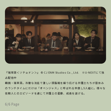
『瑞草洞＜ソチョドン＞』 © CJ ENM Studios Co., Ltd. ※U-NEXTにて独
占配信中
韓国・瑞草洞。冷徹な法廷で激しい頭脳戦を繰り広げる弁護士たちが昼休み
のランチタイムにだけは「オベンジャス」と呼ばれる仲良し5人組に。様々な
依頼人とのエピソードを通じて弁護士の葛藤、成長を遂げる。
6/6 Page