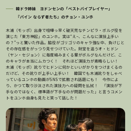
韓ドラ姉妹 ヨドンセンの「ベストバイプレイヤー」
『パイン ならず者たち』のチョン・ユンホ
木浦（モッポ）出身で喧嘩っ早く破天荒なチンピラ・ボルグ役を
演じた「東方神起」のユンホ。実は“え~、こんなに演技上手い
の？”っと驚いた作品。脇役がゴリゴリのキャラ強な中、負けじと
その存在感をがっつり見せつけていた。財宝を追うオ・ヒドン
（ヤン・セジョン）に毎度絡みまくる輩がボルグなんだけど、こ
のキャラが本当にムカつく！ それほど演技力が素晴らしい！
木浦（モッポ）訛りでヒドンに何かといいがかりをつけまくるの
だけど、その訛りが上手い上手い！ 韓国でも木浦訛りをしゃべ
っているユンホの動画がSNSで拡散され話題にも！ 今作によ
り、かつて取り沙汰された演技力への疑問を払拭！ 「演技が下
手なのではなく、標準語が下手なのが問題だった」と言うコメン
トをユンホ自身も見たと笑って話した！