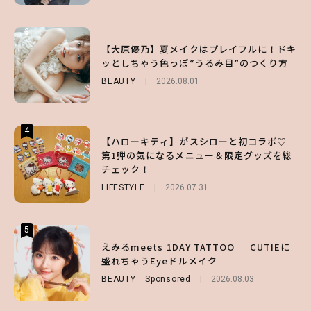
3
3
3
【スタバ】約160通りのカスタマイズができ
【谷まりあ】夏は“シアースカート”でさり
【大原優乃】夏メイクはプレイフルに！ドキ
る⁉ 39店舗限定『My フルーツ³ フラペチー
げなく肌見せ！透け感のニュアンスを楽しめ
ッとしちゃう色っぽ“うるみ目”のつくり方
ノ®』を徹底レポ♡
るマストハブアイテム4選
BEAUTY
2026.08.01
LIFESTYLE
FASHION
2026.07.19
2026.07.30
4
4
4
【ハローキティ】がスシローと初コラボ♡
【夏ヘアのくずれ・うねりに】ヘアメイク夢
【大原優乃】夏メイクはプレイフルに！ドキ
第1弾の気になるメニュー＆限定グッズを総
月直伝♡ ドライシャンプー「バティスト」
ッとしちゃう色っぽ“うるみ目”のつくり方
チェック！
を使ったプロ級スタイリング3選
BEAUTY
2026.08.01
LIFESTYLE
BEAUTY
Sponsored
2026.07.31
2026.07.03
5
5
5
【ハローキティ】がスシローと初コラボ♡
えみるmeets 1DAY TATTOO ｜ CUTIEに
【SNIDEL】長濱ねるとロマンティックトラ
第1弾の気になるメニュー＆限定グッズを総
盛れちゃうEyeドルメイク
ッドな秋はじめ｜2026秋の新作コーデ4選
チェック！
BEAUTY
FASHION
Sponsored
Sponsored
2026.08.03
2026.07.10
LIFESTYLE
2026.07.31