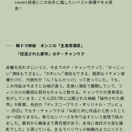
sweet読者にこの秋冬に推したいベスト俳優💛を大発
表！
韓ドラ姉妹 オンニの「主演男優賞」
『捏造された都市』のチ・チャンウク
非難を恐れずにいうと、今までのチ・チャンウクって、“かっこい
い”演技もできるし、“かわいい”演技もできる、器用なイケメン俳
優だけど、代表作が「ん？なんだっけ」って思っていた。でも、
この作品は今までとは格が違う。泥臭い演技で展開していて、フ
ィジカルの脆弱な部分もちゃんと魅せる。チャンウクの真骨頂な
気がしています。こちら2017年に公開された映画『操作された都
市』が原案。先日の『ディズニープラス・オリジナル・プレビュ
ー 2025』でもチ・チャンウクは「以前と同じ作品だと思ったこと
は一切ありません。新たなシリーズを作り出すという覚悟で挑み
ました。最初から最後まで責任感があり、本当に毎日が大変な撮
影でした」と語っている。まるでハリウッド映画のようにリズミ