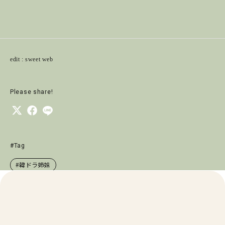
edit : sweet web
Please share!
#Tag
#韓ドラ姉妹