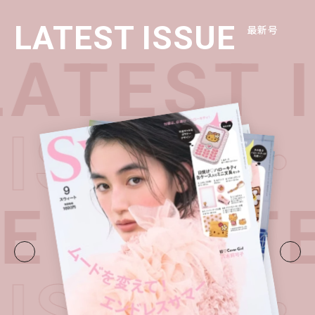
LATEST ISSUE
最新号
ATEST 
 ISSUE
UE・
LAT
 ISSUE