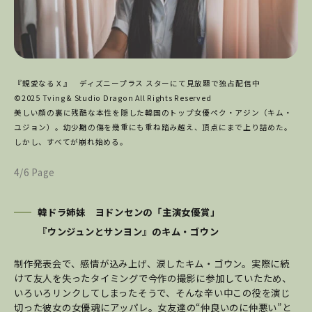
『親愛なるＸ』 ディズニープラス スターにて見放題で独占配信中
©2025 Tving & Studio Dragon All Rights Reserved
美しい顔の裏に残酷な本性を隠した韓国のトップ女優ペク・アジン（キム・
ユジョン）。幼少期の傷を幾重にも重ね踏み越え、頂点にまで上り詰めた。
しかし、すべてが崩れ始める。
4/6 Page
韓ドラ姉妹 ヨドンセンの「主演女優賞」
『ウンジュンとサンヨン』のキム・ゴウン
制作発表会で、感情が込み上げ、涙したキム・ゴウン。実際に続
けて友人を失ったタイミングで今作の撮影に参加していたため、
いろいろリンクしてしまったそうで、そんな辛い中この役を演じ
切った彼女の女優魂にアッパレ。女友達の“仲良いのに仲悪い”と