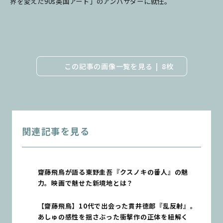
界を変えた90s英国アート」のアンバサダーに就任。
この記事の画像一覧を見る
8枚
関連記事を見る
齋藤飛鳥が語る東野圭吾『クスノキの番人』の魅
力。映画で魅せた新境地とは？
【齋藤飛鳥】10代で出会った貫井徳郎『乱反射』。
あしゅの感性を揺さぶった衝撃作の正体を紐解く