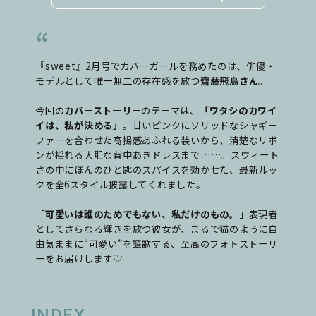
『sweet』2月号でカバーガールを務めたのは、俳優・
モデルとして唯一無二の存在感を放つ
齋藤飛鳥さん
。
今回の
カバーストーリー
のテーマは、
「ワタシのカワイ
イは、私が決める」
。甘いピンクにソリッドなシャギー
ファーを合わせた高揚感あふれる装いから、清楚なリボ
ンが揺れる大胆な背中あきドレスまで……。スウィート
さの中にほんのひと匙のスパイスを効かせた、最新ルッ
クを全6スタイル披露してくれました。
「
可愛いは誰のためでもない、私だけのもの。
」
表現者
としてさらなる輝きを放つ彼女が、まるで猫のように自
由気ままに“可愛い”を謳歌する、至高のフォトストーリ
ーをお届けします♡
INDEX