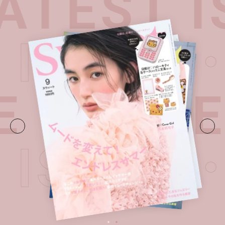
TEST I
T ISSU
E・
LATE
T ISSU