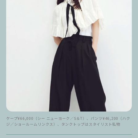
ケープ¥66,000（シー ニューヨーク／S＆T）、パンツ¥46,200（ハク
ジ／ショールームリンクス）、タンクトップはスタイリスト私物