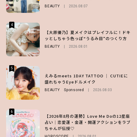
BEAUTY
ENTERTAINMENT
FASHION
2026.08.07
2026.07.19
2026.07.31
4
4
4
【スタバ】約160通りのカスタマイズができ
【ハローキティ】がスシローと初コラボ♡
【大原優乃】夏メイクはプレイフルに！ドキ
る⁉ 39店舗限定『My フルーツ³ フラペチー
第1弾の気になるメニュー＆限定グッズを総
ッとしちゃう色っぽ“うるみ目”のつくり方
ノ®』を徹底レポ♡
チェック！
BEAUTY
2026.08.01
LIFESTYLE
LIFESTYLE
2026.07.30
2026.07.31
5
5
5
【夏ヘアのくずれ・うねりに】ヘアメイク夢
えみるmeets 1DAY TATTOO ｜ CUTIEに
【SNIDEL】長濱ねるとロマンティックトラ
月直伝♡ ドライシャンプー「バティスト」
盛れちゃうEyeドルメイク
ッドな秋はじめ｜2026秋の新作コーデ4選
を使ったプロ級スタイリング3選
BEAUTY
FASHION
Sponsored
Sponsored
2026.08.03
2026.07.10
BEAUTY
Sponsored
2026.07.03
6
6
6
【2026年8月の運勢】Love Me Doの12星座
【GU】夏の“主役級”アイテム決定！ヘルシ
【ALD1】グループの魅力＆素顔に迫る♡ 一
占い｜恋愛運・金運・開運アクションをラブ
ー＆可愛すぎる「大人の肌見せ」トップス3
問一答をお届け！【sweet web独占】
ちゃんが伝授♡
選
ENTERTAINMENT
2026.08.03
HOROSCOPE
FASHION
2026.07.19
2026.08.01