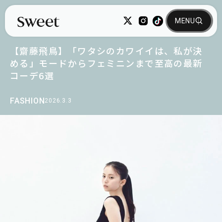
【齋藤飛鳥】「ワタシのカワイイは、私が決
める」モードからフェミニンまで至高の最新
コーデ6選
FASHION
2026.3.3