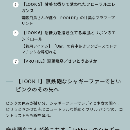
【LOOK 5】甘美な香りで誘われたフローラルエレ
ガンス
齋藤飛鳥さんが纏う「POOLDE」の甘美なフラワープ
リント
【LOOK 6】想像力を掻き立てる素肌とリボンのエ
ンドロール
【着用アイテム】「Uhr」の背中あきワンピースでドラ
マチックな幕切れを
【PROFILE】齋藤飛鳥／さいとうあすか
【LOOK 1】無鉄砲なシャギーファーで甘い
ピンクのその先へ
ピンクの色みが甘い分、シャギーファーでレディと少女の間へ 。
ピリッときかせた赤とニュートラルな艶めくフリル パンツの、コ
ントラストも視線を奪う。
齋藤飛鳥さんが着こなす「Jakke」のシャギー