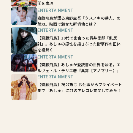
間を表現
ENTERTAINMENT
齋藤飛鳥が語る東野圭吾『クスノキの番人』の
魅力。映画で魅せた新境地とは？
ENTERTAINMENT
【齋藤飛鳥】10代で出会った貫井徳郎『乱反
射』。あしゅの感性を揺さぶった衝撃作の正体
を紐解く
ENTERTAINMENT
【齋藤飛鳥】あしゅが愛読書の世界を語る。エ
ルヴェ・ル・テリエ著『異常【アノマリー】』
ENTERTAINMENT
【齋藤飛鳥】祝27歳♡ お仕事からプライベート
まで「あしゅ」に27のアレコレ質問してみた！