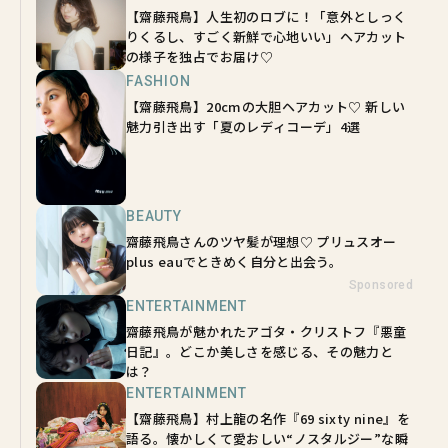
【齋藤飛鳥】人生初のロブに！「意外としっく
りくるし、すごく新鮮で心地いい」ヘアカット
の様子を独占でお届け♡
FASHION
【齋藤飛鳥】20cmの大胆ヘアカット♡ 新しい
魅力引き出す「夏のレディコーデ」4選
BEAUTY
齋藤飛鳥さんのツヤ髪が理想♡ プリュスオー
plus eauでときめく自分と出会う。
Sponsored
ENTERTAINMENT
齋藤飛鳥が魅かれたアゴタ・クリストフ『悪童
日記』。どこか美しさを感じる、その魅力と
は？
ENTERTAINMENT
【齋藤飛鳥】村上龍の名作『69 sixty nine』を
語る。懐かしくて愛おしい“ノスタルジー”な瞬