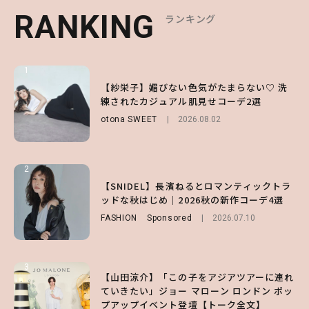
RANKING
RANKING
RANKING
ランキング
ランキング
ランキング
1
1
1
【ハローキティ】がスシローと初コラボ♡
【紗栄子】媚びない色気がたまらない♡ 洗
【SNIDEL】長濱ねるとロマンティックトラ
第1弾の気になるメニュー＆限定グッズを総
練されたカジュアル肌見せコーデ2選
ッドな秋はじめ｜2026秋の新作コーデ4選
チェック！
otona SWEET
FASHION
Sponsored
2026.08.02
2026.07.10
LIFESTYLE
2026.07.31
2
2
2
【付録】総柄ハローキティが可愛すぎ♡ 紀
【SNIDEL】長濱ねるとロマンティックトラ
【大原優乃】夏メイクはプレイフルに！ドキ
ノ国屋コラボの“優秀保冷バッグ”は夏の強
ッドな秋はじめ｜2026秋の新作コーデ4選
ッとしちゃう色っぽ“うるみ目”のつくり方
い味方！【オトナミューズ9月号増刊】
FASHION
BEAUTY
Sponsored
2026.08.01
2026.07.10
FUROKU
2026.07.12
3
3
3
【山田涼介】「この子をアジアツアーに連れ
【森香澄】理想のスタイルはどう作る？体型
【谷まりあ】夏は“シアースカート”でさり
ていきたい」ジョー マローン ロンドン ポッ
キープの秘訣や夏の過ごし方など独占インタ
げなく肌見せ！透け感のニュアンスを楽しめ
プアップイベント登壇【トーク全文】
ビュー！
るマストハブアイテム4選