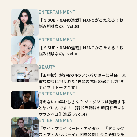
ENTERTAINMENT
【IS:SUE・NANO連載】NANOがこたえる！お
悩み相談なの。Vol.03
ENTERTAINMENT
【IS:SUE・NANO連載】NANOがこたえる！お
悩み相談なの。Vol.01
BEAUTY
【田中樹】がSABONのアンバサダーに就任！素
敵な香りに包まれた“理想の休日の過ごし方”も
明かす【トーク全文】
ENTERTAINMENT
冴えない中年おじさん？ ソ・ジソプは覚醒する
とヤバいんです！ 【韓ドラ姉妹の韓国ドラマに
サランヘヨ】連載♡Vol.47
ENTERTAINMENT
『マイ・プライベート・アイダホ』『ドラッグ
ストア・カウボーイ』同時公開！今こそ知りた