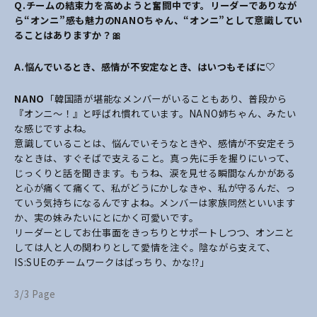
Q.チームの結束力を高めようと奮闘中です。リーダーでありなが
ら“オンニ”感も魅力のNANOちゃん、“オンニ”として意識してい
ることはありますか？🎀
A.悩んでいるとき、感情が不安定なとき、はいつもそばに♡
NANO
「韓国語が堪能なメンバーがいることもあり、普段から
『オンニ〜！』と呼ばれ慣れています。NANO姉ちゃん、みたい
な感じですよね。
意識していることは、悩んでいそうなときや、感情が不安定そう
なときは、すぐそばで支えること。真っ先に手を握りにいって、
じっくりと話を聞きます。もうね、涙を見せる瞬間なんかがある
と心が痛くて痛くて、私がどうにかしなきゃ、私が守るんだ、っ
ていう気持ちになるんですよね。メンバーは家族同然といいます
か、実の妹みたいにとにかく可愛いです。
リーダーとしてお仕事面をきっちりとサポートしつつ、オンニと
しては人と人の関わりとして愛情を注ぐ。陰ながら支えて、
IS:SUEのチームワークはばっちり、かな⁉︎」
3/3 Page