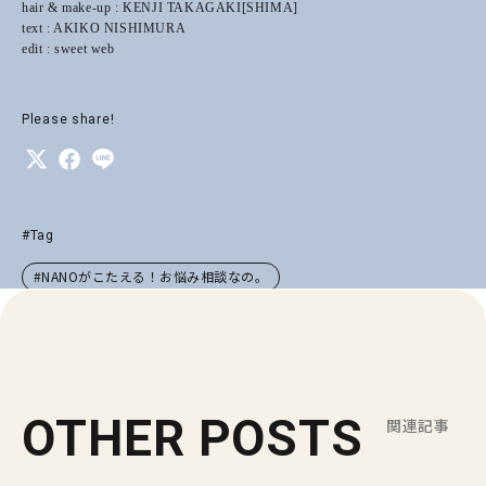
hair & make-up : KENJI TAKAGAKI[SHIMA]
text : AKIKO NISHIMURA
edit : sweet web
Please share!
#Tag
#NANOがこたえる！お悩み相談なの。
OTHER POSTS
関連記事