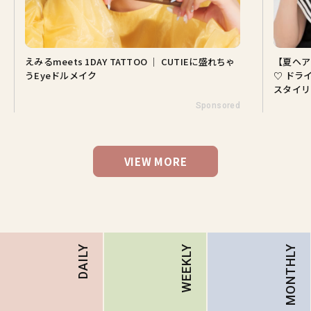
えみるmeets 1DAY TATTOO ｜ CUTIEに盛れちゃ
【夏ヘア
うEyeドルメイク
♡ ドラ
スタイリ
Sponsored
VIEW MORE
MONTHLY
DAILY
WEEKLY