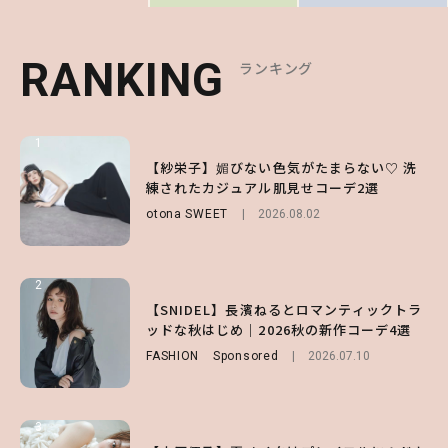
RANKING
RANKING
RANKING
ランキング
ランキング
ランキング
1
1
1
【ハローキティ】がスシローと初コラボ♡
【紗栄子】媚びない色気がたまらない♡ 洗
【SNIDEL】長濱ねるとロマンティックトラ
第1弾の気になるメニュー＆限定グッズを総
練されたカジュアル肌見せコーデ2選
ッドな秋はじめ｜2026秋の新作コーデ4選
チェック！
otona SWEET
FASHION
Sponsored
2026.08.02
2026.07.10
LIFESTYLE
2026.07.31
2
2
2
【付録】総柄ハローキティが可愛すぎ♡ 紀
【SNIDEL】長濱ねるとロマンティックトラ
【大原優乃】夏メイクはプレイフルに！ドキ
ノ国屋コラボの“優秀保冷バッグ”は夏の強
ッドな秋はじめ｜2026秋の新作コーデ4選
ッとしちゃう色っぽ“うるみ目”のつくり方
い味方！【オトナミューズ9月号増刊】
FASHION
BEAUTY
Sponsored
2026.08.01
2026.07.10
FUROKU
2026.07.12
3
3
3
【森香澄】理想のスタイルはどう作る？体型
【谷まりあ】夏は“シアースカート”でさり