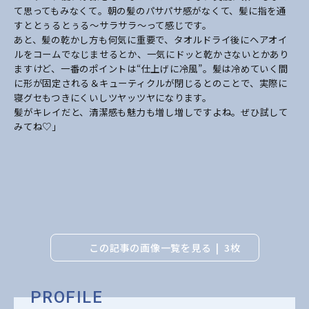
て思ってもみなくて。朝の髪のパサパサ感がなくて、髪に指を通
すととぅるとぅる〜サラサラ〜って感じです。
あと、髪の乾かし方も何気に重要で、タオルドライ後にヘアオイ
ルをコームでなじませるとか、一気にドッと乾かさないとかあり
ますけど、一番のポイントは“仕上げに冷風”。髪は冷めていく間
に形が固定される＆キューティクルが閉じるとのことで、実際に
寝グセもつきにくいしツヤッツヤになります。
髪がキレイだと、清潔感も魅力も増し増しですよね。ぜひ試して
みてね♡」
この記事の画像一覧を見る
3枚
PROFILE