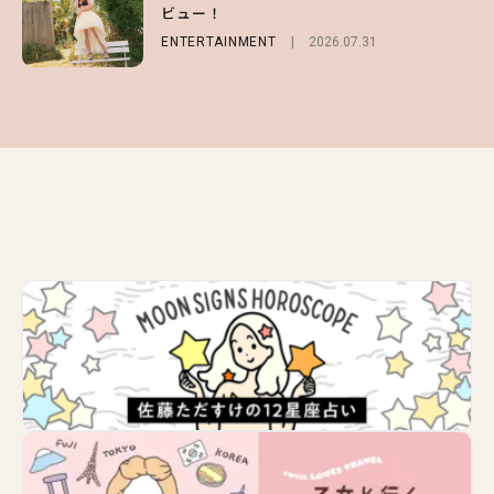
問一答をお届け！【sweet web独占】
ビュー！
選
ENTERTAINMENT
2026.08.03
ENTERTAINMENT
FASHION
2026.07.19
2026.07.31