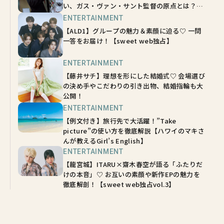
い、ガス・ヴァン・サント監督の原点とは？
【sweetムービーインタビュー】
ENTERTAINMENT
【ALD1】グループの魅力＆素顔に迫る♡ 一問
一答をお届け！【sweet web独占】
ENTERTAINMENT
【藤井サチ】理想を形にした結婚式♡ 会場選び
の決め手やこだわりの引き出物、結婚指輪も大
公開！
ENTERTAINMENT
【例文付き】旅行先で大活躍！”Take
picture”の使い方を徹底解説【ハワイのマキさ
んが教えるGirl’s English】
ENTERTAINMENT
【龍宮城】ITARU×齋木春空が語る「ふたりだ
けの本音」♡ お互いの素顔や新作EPの魅力を
徹底解剖！【sweet web独占vol.3】