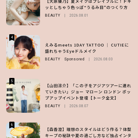
【大原優乃】夏メイクはプレイフルに！ドキ
キープの秘訣や夏の過ごし方など独占インタ
げなく肌見せ！透け感のニュアンスを楽しめ
ッとしちゃう色っぽ“うるみ目”のつくり方
ビュー！
るマストハブアイテム4選
BEAUTY
2026.08.01
ENTERTAINMENT
FASHION
2026.07.19
2026.07.31
4
4
4
【スタバ】約160通りのカスタマイズができ
【ハローキティ】がスシローと初コラボ♡
えみるmeets 1DAY TATTOO ｜ CUTIEに
る⁉ 39店舗限定『My フルーツ³ フラペチー
第1弾の気になるメニュー＆限定グッズを総
盛れちゃうEyeドルメイク
ノ®』を徹底レポ♡
チェック！
BEAUTY
Sponsored
2026.08.03
LIFESTYLE
LIFESTYLE
2026.07.30
2026.07.31
5
5
5
【山田涼介】「この子をアジアツアーに連れ
【夏ヘアのくずれ・うねりに】ヘアメイク夢
【SNIDEL】長濱ねるとロマンティックトラ
ていきたい」ジョー マローン ロンドン ポッ
月直伝♡ ドライシャンプー「バティスト」
ッドな秋はじめ｜2026秋の新作コーデ4選
プアップイベント登壇【トーク全文】
を使ったプロ級スタイリング3選
FASHION
Sponsored
2026.07.10
BEAUTY
BEAUTY
Sponsored
2026.08.07
2026.07.03
6
6
6
【森香澄】理想のスタイルはどう作る？体型
【GU】夏の“主役級”アイテム決定！ヘルシ
【ALD1】グループの魅力＆素顔に迫る♡ 一
キープの秘訣や夏の過ごし方など独占インタ
ー＆可愛すぎる「大人の肌見せ」トップス3