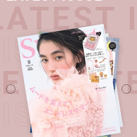
ATEST 
T ISSUE
UE・
LATE
T ISSUE