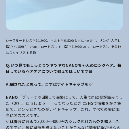
シースルードレス￥31,900、ベルト￥6,820(ともにneith.)、
リング(人差し
指)￥4,180(Filigran／ロードス)、
(中指)￥3,900(soie／ロードス)、
その他
はスタイリスト私物
Q.いつ見てもしっとりツヤツヤなNANOちゃんのロングヘア。毎
日しているヘアケアについて教えてほしいです🎀
A.騙されたと思って、まずはナイトキャップを♡
NANO
「ブリーチを2回して金髪にして、人生でmax髪が痛みまし
た（涙）。どうしよう……ってなったときにSNSで情報をかき集
めて、ピンッときたのがナイトキャップ。これ、すべての髪に本
当にオススメです。
私は普通に通販で3,000〜4000円のシルク素材のものを購入した
のですが、髪に摩擦を与えないことがこんなに美髪に繋がるなん