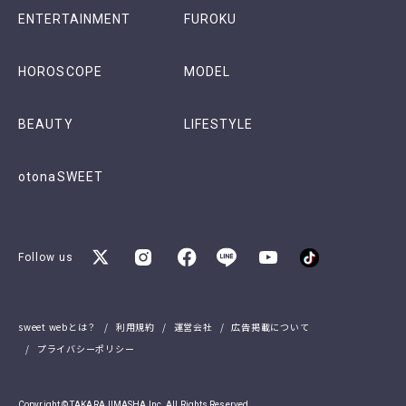
ENTERTAINMENT
FUROKU
HOROSCOPE
MODEL
BEAUTY
LIFESTYLE
otonaSWEET
Follow us
sweet webとは？
利用規約
運営会社
広告掲載について
プライバシーポリシー
Copyright © TAKARAJIMASHA,Inc. All Rights Reserved.