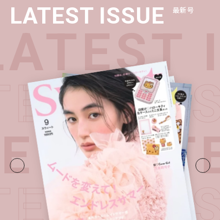
LATEST ISSUE
最新号
ATEST 
TEST I
UE・
LATE
TEST I