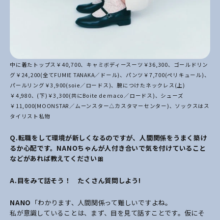
中に着たトップス￥40,700、キャミボディースーツ￥36,300、ゴールドリン
グ￥24,200(全てFUMIE TANAKA／ドール)、パンツ￥7,700(ペリキュール)、
パールリング￥3,900(soie／ロードス)、腕につけたネックレス(上)
￥4,980、(下)￥3,300(共にBoite de maco／ロードス)、シューズ
￥11,000(MOONSTAR／ムーンスター△カスタマーセンター)、ソックスはス
タイリスト私物
Q.
転職をして環境が新しくなるのですが、人間関係をうまく築け
るか心配です。NANOちゃんが人付き合いで気を付けていること
などがあれば教えてください🎀
A.目をみて話そう！ たくさん質問しよう!
NANO
「わかります、人間関係って難しいですよね。
私が意識していることは、まず、目を見て話すことです。仮にそ