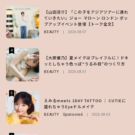
3
3
3
【山田涼介】「この子をアジアツアーに連れ
【森香澄】理想のスタイルはどう作る？体型
【谷まりあ】夏は“シアースカート”でさり
ていきたい」ジョー マローン ロンドン ポッ
キープの秘訣や夏の過ごし方など独占インタ
げなく肌見せ！透け感のニュアンスを楽しめ
プアップイベント登壇【トーク全文】
ビュー！
るマストハブアイテム4選
BEAUTY
ENTERTAINMENT
FASHION
2026.08.07
2026.07.19
2026.07.31
4
4
4
【スタバ】約160通りのカスタマイズができ
【ハローキティ】がスシローと初コラボ♡
【大原優乃】夏メイクはプレイフルに！ドキ
る⁉ 39店舗限定『My フルーツ³ フラペチー
第1弾の気になるメニュー＆限定グッズを総
ッとしちゃう色っぽ“うるみ目”のつくり方
ノ®』を徹底レポ♡
チェック！
BEAUTY
2026.08.01
LIFESTYLE
LIFESTYLE
2026.07.30
2026.07.31
5
5
5
【夏ヘアのくずれ・うねりに】ヘアメイク夢
えみるmeets 1DAY TATTOO ｜ CUTIEに
【SNIDEL】長濱ねるとロマンティックトラ
月直伝♡ ドライシャンプー「バティスト」
盛れちゃうEyeドルメイク
ッドな秋はじめ｜2026秋の新作コーデ4選
を使ったプロ級スタイリング3選
BEAUTY
FASHION
Sponsored
Sponsored
2026.08.03
2026.07.10
BEAUTY
Sponsored
2026.07.03