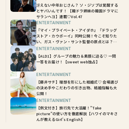
冴えない中年おじさん？ ソ・ジソプは覚醒する
とヤバいんです！ 【韓ドラ姉妹の韓国ドラマに
サランヘヨ】連載♡Vol.47
ENTERTAINMENT
『マイ・プライベート・アイダホ』『ドラッグ
ストア・カウボーイ』同時公開！今こそ知りた
い、ガス・ヴァン・サント監督の原点とは？
【sweetムービーインタビュー】
ENTERTAINMENT
【ALD1】グループの魅力＆素顔に迫る♡ 一問
一答をお届け！【sweet web独占】
ENTERTAINMENT
【藤井サチ】理想を形にした結婚式♡ 会場選び
の決め手やこだわりの引き出物、結婚指輪も大
公開！
ENTERTAINMENT
【例文付き】旅行先で大活躍！”Take
picture”の使い方を徹底解説【ハワイのマキさ
んが教えるGirl’s English】