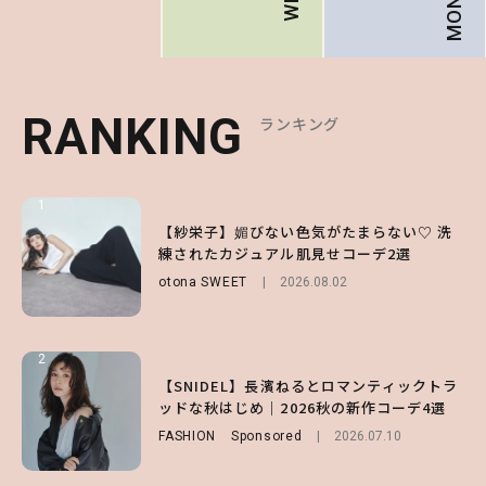
RANKING
RANKING
RANKING
ランキング
ランキング
ランキング
1
1
1
【ハローキティ】がスシローと初コラボ♡
【紗栄子】媚びない色気がたまらない♡ 洗
【SNIDEL】長濱ねるとロマンティックトラ
第1弾の気になるメニュー＆限定グッズを総
練されたカジュアル肌見せコーデ2選
ッドな秋はじめ｜2026秋の新作コーデ4選
チェック！
otona SWEET
FASHION
Sponsored
2026.08.02
2026.07.10
LIFESTYLE
2026.07.31
2
2
2
【付録】総柄ハローキティが可愛すぎ♡ 紀
【SNIDEL】長濱ねるとロマンティックトラ
【大原優乃】夏メイクはプレイフルに！ドキ
ノ国屋コラボの“優秀保冷バッグ”は夏の強
ッドな秋はじめ｜2026秋の新作コーデ4選
ッとしちゃう色っぽ“うるみ目”のつくり方
い味方！【オトナミューズ9月号増刊】
FASHION
BEAUTY
Sponsored
2026.08.01
2026.07.10
FUROKU
2026.07.12