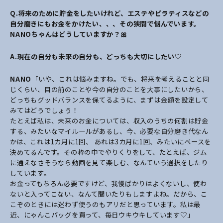
Q.将来のために貯金をしたいけれど、エステやピラティスなどの
自分磨きにもお金をかけたい、、、その狭間で悩んでいます。
NANOちゃんはどうしていますか？🎀
A.現在の自分も未来の自分も、どっちも大切にしたい♡
NANO
「いや、これは悩みますね。でも、将来を考えることと同
じくらい、目の前のことや今の自分のことを大事にしたいから、
どっちもグッドバランスを保てるように、まずは金額を設定して
みてはどうでしょう！
たとえば私は、未来のお金については、収入のうちの何割は貯金
する、みたいなマイルールがあるし、今、必要な自分磨き代なん
かは、これは1カ月に1回、 あれは3カ月に1回、みたいにペースを
決めてるんです。その枠の中でやりくりをして、たとえば、ジム
に通えなさそうなら動画を見て楽しむ、なんていう選択をしたり
しています。
お金ってもちろん必要ですけど、我慢ばかりはよくないし、使わ
ないと入ってこない、なんて聞いたりもしますよね。だから、こ
こぞのときには迷わず使うのもアリだと思っています。私は最
近、にゃんこバッグを買って、毎日ウキウキしています♡」