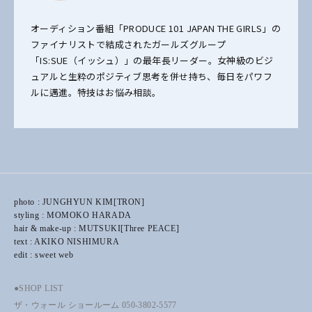
オーディション番組「PRODUCE 101 JAPAN THE GIRLS」の
ファイナリストで結成されたガールズグループ
「IS:SUE（イッシュ）」の最年長リーダー。女神級のビジ
ュアルと生粋のポジティブ思考を併せ持ち、毎日をパワフ
ルに邁進。特技はお悩み相談。
photo : JUNGHYUN KIM[TRON]
styling : MOMOKO HARADA
hair & make-up : MUTSUKI[Three PEACE]
text : AKIKO NISHIMURA
edit : sweet web
●SHOP LIST
ザ・ウォール ショールーム 050-3802-5577