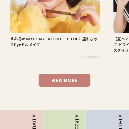
えみるmeets 1DAY TATTOO ｜ CUTIEに盛れちゃ
【夏ヘア
うEyeドルメイク
♡ ドラ
スタイリ
Sponsored
VIEW MORE
MONTHLY
DAILY
WEEKLY