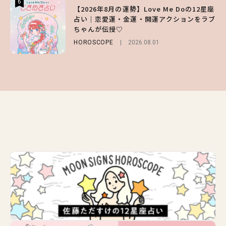
6
6
6
【2026年8月の運勢】Love Me Doの12星座
【GU】夏の“主役級”アイテム決定！ヘルシ
【ALD1】グループの魅力＆素顔に迫る♡ 一
占い｜恋愛運・金運・開運アクションをラブ
ー＆可愛すぎる「大人の肌見せ」トップス3
問一答をお届け！【sweet web独占】
ちゃんが伝授♡
選
ENTERTAINMENT
2026.08.03
HOROSCOPE
FASHION
2026.07.19
2026.08.01