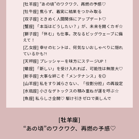
[牡羊座] “あの頃”のワクワク、再燃の予感♡
[牡牛座] 焦らず、着実に結果をつかみ取る
[双子座] ときめく人間関係にアップデート♡
[蟹座] 「本当はどうしたい？」が、未来を開くカギ☆
[獅子座] 「休む」も仕事。次なるビッグウェーブに備
えて！
[乙女座] 幸せのヒントは、何気ないおしゃべりに隠れ
ているかも?!
[天秤座] プレッシャーを味方にステージUP！
[蠍座] 「新しい」を受け入れれば、可能性は無限大♡
[射手座] 大事な絆こそ「メンテナンス」を◎
[山羊座] 私をすり減らさない、「役割分担」の再設定
[水瓶座] 小さなデトックスの積み重ねが運を呼ぶ☆
[魚座] 私らしさ全開♡ 駆け引きゼロで楽しんで
[牡羊座]
“あの頃”のワクワク、再燃の予感♡