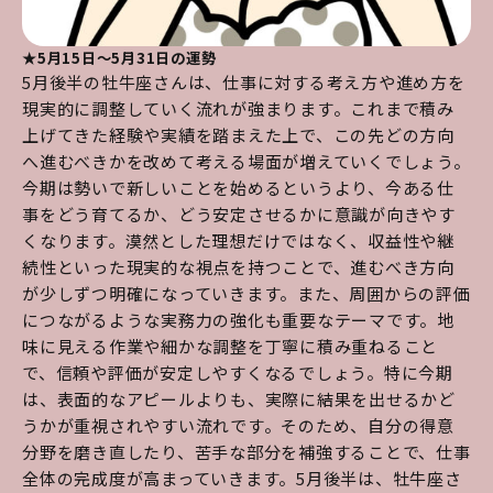
★5月15日～5月31日の運勢
5月後半の牡牛座さんは、仕事に対する考え方や進め方を
現実的に調整していく流れが強まります。これまで積み
上げてきた経験や実績を踏まえた上で、この先どの方向
へ進むべきかを改めて考える場面が増えていくでしょう。
今期は勢いで新しいことを始めるというより、今ある仕
事をどう育てるか、どう安定させるかに意識が向きやす
くなります。漠然とした理想だけではなく、収益性や継
続性といった現実的な視点を持つことで、進むべき方向
が少しずつ明確になっていきます。また、周囲からの評価
につながるような実務力の強化も重要なテーマです。地
味に見える作業や細かな調整を丁寧に積み重ねること
で、信頼や評価が安定しやすくなるでしょう。特に今期
は、表面的なアピールよりも、実際に結果を出せるかど
うかが重視されやすい流れです。そのため、自分の得意
分野を磨き直したり、苦手な部分を補強することで、仕事
全体の完成度が高まっていきます。5月後半は、牡牛座さ