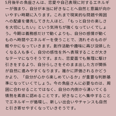
5月後半の魚座さんは、恋愛や自己表現に対するエネルギ
ーが強まり、自分が本当に好きなことへ自然と意識が向か
いやすい時期に入ります。これまで現実的な問題や周囲
への配慮を優先してきた人ほど、「もっと自分の楽しさ
を大切にしたい」という気持ちが強くなっていくでしょ
う。今期は義務感だけで動くよりも、自分の感情が動く
ものへ時間やエネルギーを使うことで、流れそのものが
軽やかになっていきます。創作活動や趣味に再び没頭した
くなる人も多く、自分の感性を外へ表現することが大き
なテーマになりそうです。また、恋愛面でも無理に駆け
引きをするより、自分らしさをそのまま出した方が関係
が自然に進みやすくなります。誰かに評価されるかどう
かより、「自分が心から楽しめているか」が重要な判断基
準になっていくでしょう。今の魚座さんに必要なのは、周
囲に合わせることではなく、自分の内側から湧いてくる
情熱を素直に認めることです。好きなことへ集中すること
でエネルギーが循環し、新しい出会いやチャンスも自然
と引き寄せやすくなっていきそうです。