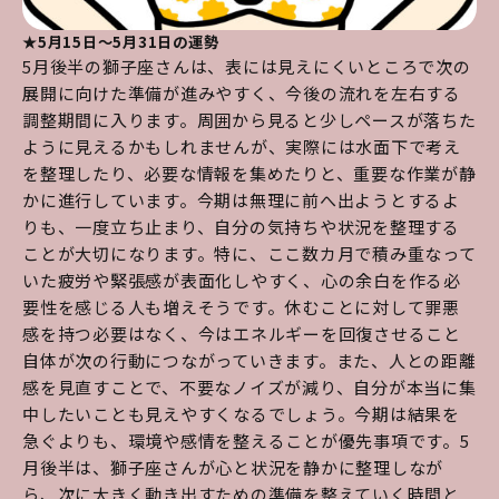
★5月15日～5月31日の運勢
5月後半の獅子座さんは、表には見えにくいところで次の
展開に向けた準備が進みやすく、今後の流れを左右する
調整期間に入ります。周囲から見ると少しペースが落ちた
ように見えるかもしれませんが、実際には水面下で考え
を整理したり、必要な情報を集めたりと、重要な作業が静
かに進行しています。今期は無理に前へ出ようとするよ
りも、一度立ち止まり、自分の気持ちや状況を整理する
ことが大切になります。特に、ここ数カ月で積み重なって
いた疲労や緊張感が表面化しやすく、心の余白を作る必
要性を感じる人も増えそうです。休むことに対して罪悪
感を持つ必要はなく、今はエネルギーを回復させること
自体が次の行動につながっていきます。また、人との距離
感を見直すことで、不要なノイズが減り、自分が本当に集
中したいことも見えやすくなるでしょう。今期は結果を
急ぐよりも、環境や感情を整えることが優先事項です。5
月後半は、獅子座さんが心と状況を静かに整理しなが
ら、次に大きく動き出すための準備を整えていく時間と