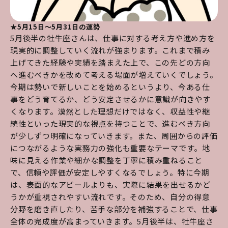
★5月15日～5月31日の運勢
5月後半の牡牛座さんは、仕事に対する考え方や進め方を
現実的に調整していく流れが強まります。これまで積み
上げてきた経験や実績を踏まえた上で、この先どの方向
へ進むべきかを改めて考える場面が増えていくでしょう。
今期は勢いで新しいことを始めるというより、今ある仕
事をどう育てるか、どう安定させるかに意識が向きやす
くなります。漠然とした理想だけではなく、収益性や継
続性といった現実的な視点を持つことで、進むべき方向
が少しずつ明確になっていきます。また、周囲からの評価
につながるような実務力の強化も重要なテーマです。地
味に見える作業や細かな調整を丁寧に積み重ねること
で、信頼や評価が安定しやすくなるでしょう。特に今期
は、表面的なアピールよりも、実際に結果を出せるかど
うかが重視されやすい流れです。そのため、自分の得意
分野を磨き直したり、苦手な部分を補強することで、仕事
全体の完成度が高まっていきます。5月後半は、牡牛座さ