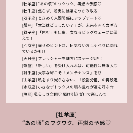
[牡羊座] “あの頃”のワクワク、再燃の予感♡
[牡牛座] 焦らず、着実に結果をつかみ取る
[双子座] ときめく人間関係にアップデート♡
[蟹座] 「本当はどうしたい？」が、未来を開くカギ☆
[獅子座] 「休む」も仕事。次なるビッグウェーブに備
えて！
[乙女座] 幸せのヒントは、何気ないおしゃべりに隠れ
ているかも?!
[天秤座] プレッシャーを味方にステージUP！
[蠍座] 「新しい」を受け入れれば、可能性は無限大♡
[射手座] 大事な絆こそ「メンテナンス」を◎
[山羊座] 私をすり減らさない、「役割分担」の再設定
[水瓶座] 小さなデトックスの積み重ねが運を呼ぶ☆
[魚座] 私らしさ全開♡ 駆け引きゼロで楽しんで
[牡羊座]
“あの頃”のワクワク、再燃の予感♡