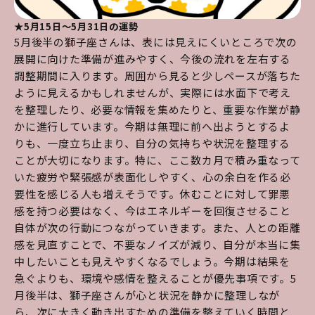
★5月15日～5月31日の運勢
5月後半の獅子座さんは、表には見えにくいところで次の
展開に向けた準備が進みやすく、今後の流れを左右する
調整期間に入ります。周囲から見ると少しペースが落ちた
ように見えるかもしれませんが、実際には水面下で考え
を整理したり、必要な情報を集めたりと、重要な作業が静
かに進行しています。今期は無理に前へ出ようとするよ
りも、一度立ち止まり、自分の気持ちや状況を整理する
ことが大切になります。特に、ここ数カ月で積み重なって
いた疲労や緊張感が表面化しやすく、心の余白を作る必
要性を感じる人も増えそうです。休むことに対して罪悪
感を持つ必要はなく、今はエネルギーを回復させること
自体が次の行動につながっていきます。また、人との距離
感を見直すことで、不要なノイズが減り、自分が本当に集
中したいことも見えやすくなるでしょう。今期は結果を
急ぐよりも、環境や感情を整えることが優先事項です。5
月後半は、獅子座さんが心と状況を静かに整理しなが
ら、次に大きく動き出すための準備を整えていく時間と