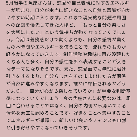
5月後半の魚座さんは、恋愛や自己表現に対するエネルギ
ーが強まり、自分が本当に好きなことへ自然と意識が向か
いやすい時期に入ります。これまで現実的な問題や周囲
への配慮を優先してきた人ほど、「もっと自分の楽しさ
を大切にしたい」という気持ちが強くなっていくでしょ
う。今期は義務感だけで動くよりも、自分の感情が動く
ものへ時間やエネルギーを使うことで、流れそのものが
軽やかになっていきます。創作活動や趣味に再び没頭した
くなる人も多く、自分の感性を外へ表現することが大き
なテーマになりそうです。また、恋愛面でも無理に駆け
引きをするより、自分らしさをそのまま出した方が関係
が自然に進みやすくなります。誰かに評価されるかどう
かより、「自分が心から楽しめているか」が重要な判断基
準になっていくでしょう。今の魚座さんに必要なのは、周
囲に合わせることではなく、自分の内側から湧いてくる
情熱を素直に認めることです。好きなことへ集中すること
でエネルギーが循環し、新しい出会いやチャンスも自然
と引き寄せやすくなっていきそうです。