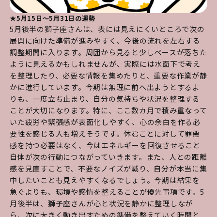
★5月15日～5月31日の運勢
5月後半の獅子座さんは、表には見えにくいところで次の
展開に向けた準備が進みやすく、今後の流れを左右する
調整期間に入ります。周囲から見ると少しペースが落ちた
ように見えるかもしれませんが、実際には水面下で考え
を整理したり、必要な情報を集めたりと、重要な作業が静
かに進行しています。今期は無理に前へ出ようとするよ
りも、一度立ち止まり、自分の気持ちや状況を整理する
ことが大切になります。特に、ここ数カ月で積み重なって
いた疲労や緊張感が表面化しやすく、心の余白を作る必
要性を感じる人も増えそうです。休むことに対して罪悪
感を持つ必要はなく、今はエネルギーを回復させること
自体が次の行動につながっていきます。また、人との距離
感を見直すことで、不要なノイズが減り、自分が本当に集
中したいことも見えやすくなるでしょう。今期は結果を
急ぐよりも、環境や感情を整えることが優先事項です。5
月後半は、獅子座さんが心と状況を静かに整理しなが
ら、次に大きく動き出すための準備を整えていく時間と