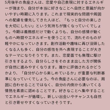
5月後半の魚座さんは、恋愛や自己表現に対するエネルギ
ーが強まり、自分が本当に好きなことへ自然と意識が向か
いやすい時期に入ります。これまで現実的な問題や周囲
への配慮を優先してきた人ほど、「もっと自分の楽しさ
を大切にしたい」という気持ちが強くなっていくでしょ
う。今期は義務感だけで動くよりも、自分の感情が動く
ものへ時間やエネルギーを使うことで、流れそのものが
軽やかになっていきます。創作活動や趣味に再び没頭した
くなる人も多く、自分の感性を外へ表現することが大き
なテーマになりそうです。また、恋愛面でも無理に駆け
引きをするより、自分らしさをそのまま出した方が関係
が自然に進みやすくなります。誰かに評価されるかどう
かより、「自分が心から楽しめているか」が重要な判断基
準になっていくでしょう。今の魚座さんに必要なのは、周
囲に合わせることではなく、自分の内側から湧いてくる
情熱を素直に認めることです。好きなことへ集中すること
でエネルギーが循環し、新しい出会いやチャンスも自然
と引き寄せやすくなっていきそうです。