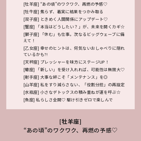
[牡羊座] “あの頃”のワクワク、再燃の予感♡
[牡牛座] 焦らず、着実に結果をつかみ取る
[双子座] ときめく人間関係にアップデート♡
[蟹座] 「本当はどうしたい？」が、未来を開くカギ☆
[獅子座] 「休む」も仕事。次なるビッグウェーブに備
えて！
[乙女座] 幸せのヒントは、何気ないおしゃべりに隠れ
ているかも?!
[天秤座] プレッシャーを味方にステージUP！
[蠍座] 「新しい」を受け入れれば、可能性は無限大♡
[射手座] 大事な絆こそ「メンテナンス」を◎
[山羊座] 私をすり減らさない、「役割分担」の再設定
[水瓶座] 小さなデトックスの積み重ねが運を呼ぶ☆
[魚座] 私らしさ全開♡ 駆け引きゼロで楽しんで
[牡羊座]
“あの頃”のワクワク、再燃の予感♡