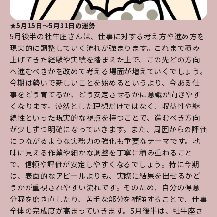
★5月15日～5月31日の運勢
5月後半の牡牛座さんは、仕事に対する考え方や進め方を
現実的に調整していく流れが強まります。これまで積み
上げてきた経験や実績を踏まえた上で、この先どの方向
へ進むべきかを改めて考える場面が増えていくでしょう。
今期は勢いで新しいことを始めるというより、今ある仕
事をどう育てるか、どう安定させるかに意識が向きやす
くなります。漠然とした理想だけではなく、収益性や継
続性といった現実的な視点を持つことで、進むべき方向
が少しずつ明確になっていきます。また、周囲からの評価
につながるような実務力の強化も重要なテーマです。地
味に見える作業や細かな調整を丁寧に積み重ねること
で、信頼や評価が安定しやすくなるでしょう。特に今期
は、表面的なアピールよりも、実際に結果を出せるかど
うかが重視されやすい流れです。そのため、自分の得意
分野を磨き直したり、苦手な部分を補強することで、仕事
全体の完成度が高まっていきます。5月後半は、牡牛座さ