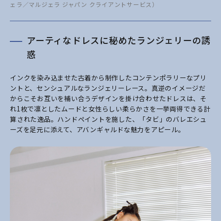
ェラ／マルジェラ ジャパン クライアントサービス）
アーティなドレスに秘めたランジェリーの誘
惑
インクを染み込ませた古着から制作したコンテンポラリーなプリ
ントと、センシュアルなランジェリーレース。真逆のイメージだ
からこそお互いを補い合うデザインを掛け合わせたドレスは、そ
れ1枚で凛としたムードと女性らしい柔らかさを一挙両得できる計
算された逸品。ハンドペイントを施した、「タビ」のバレエシュ
ーズを足元に添えて、アバンギャルドな魅力をアピール。