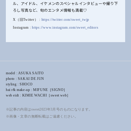
ル、アイドル、イケメンのスペシャルインタビューや撮り下
ろし写真など、旬のエンタメ情報も満載♡
X（旧Twitter） :
https://twitter.com/sweet_twjp
Instagram :
https://www.instagram.com/sweet_editors
model : ASUKA SAITO
photo : SAKAI DE JUN
styling : SHOCO
hai r& make-up : MIFUNE［SIGNO］
web eidt : KIMIE WACHI［sweet web］
※記事の内容はsweet2023年3月号のものになります。
※画像・文章の無断転載はご遠慮ください。