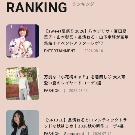
RANKING
RANKING
RANKING
ランキング
ランキング
ランキング
1
1
1
【sweet夏祭り2026】八木アリサ・百田夏
【森香澄】理想のスタイルはどう作る？体型
【SNIDEL】長濱ねるとロマンティックトラ
菜子・山本彰吾・長濱ねる・山下幸輝が豪華
キープの秘訣や夏の過ごし方など独占インタ
ッドな秋はじめ｜2026秋の新作コーデ4選
集結！イベントアフターレポ♡
ビュー！
FASHION
Sponsored
2026.07.10
ENTERTAINMENT
ENTERTAINMENT
2026.08.10
2026.07.31
2
2
2
【付録】総柄ハローキティが可愛すぎ♡ 紀
万能な「小花柄キャミ」を着回し♡ 大人可
【庄司浩平】初デートの勝負服は？夏の思い
ノ国屋コラボの“優秀保冷バッグ”は夏の強
愛い夏のレイヤードコーデ2選
出や最近のハマりものを深掘り
い味方！【オトナミューズ9月号増刊】
FASHION
ENTERTAINMENT
2026.08.09
2026.08.08
FUROKU
2026.07.12
3
3
3
【谷まりあ】夏は“シアースカート”でさり
【SNIDEL】長濱ねるとロマンティックトラ
【SNIDEL】長濱ねるとロマンティックトラ
げなく肌見せ！透け感のニュアンスを楽しめ
ッドな秋はじめ｜2026秋の新作コーデ4選
ッドな秋はじめ｜2026秋の新作コーデ4選
るマストハブアイテム4選
FASHION
FASHION
Sponsored
Sponsored
2026.07.10
2026.07.10