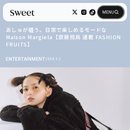
あしゅが纏う。日常で楽しめるモードな
Maison Margiela【齋藤飛鳥 連載 FASHION
FRUITS】
ENTERTAINMENT
2024.3.2