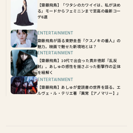
【齋藤飛鳥】「ワタシのカワイイは、私が決め
る」モードからフェミニンまで至高の最新コー
デ6選
ENTERTAINMENT
齋藤飛鳥が語る東野圭吾『クスノキの番人』の
魅力。映画で魅せた新境地とは？
ENTERTAINMENT
【齋藤飛鳥】10代で出会った貫井徳郎『乱反
射』。あしゅの感性を揺さぶった衝撃作の正体
を紐解く
ENTERTAINMENT
【齋藤飛鳥】あしゅが愛読書の世界を語る。エ
ルヴェ・ル・テリエ著『異常【アノマリー】』