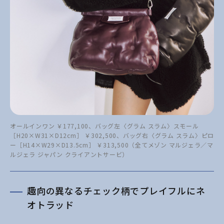
オールインワン ￥177,100、バッグ左〈グラム スラム〉スモール
［H20×W31×D12cm］ ￥302,500、バッグ右〈グラム スラム〉ピロ
ー［H14×W29×D13.5cm］ ￥313,500（全てメゾン マルジェラ／マ
ルジェラ ジャパン クライアントサービ）
趣向の異なるチェック柄でプレイフルにネ
オトラッド