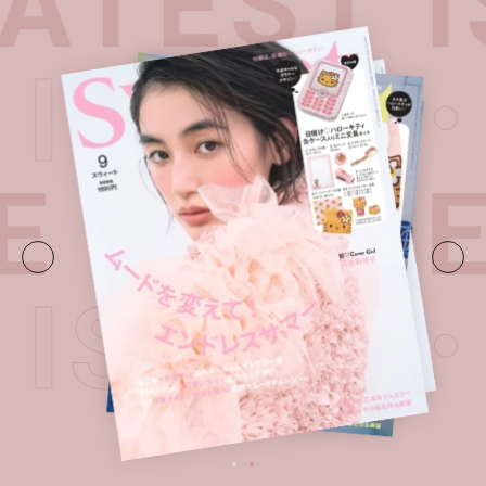
TEST I
T ISSU
E・
LATE
T ISSU