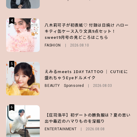
FASHION
2026.07.19
4
4
4
八木莉可子が初表紙♡ 付録は日焼け ハロー
【ハローキティ】がスシローと初コラボ♡
えみるmeets 1DAY TATTOO ｜ CUTIEに
キティ缶ケース入り文具9点セット！
第1弾の気になるメニュー＆限定グッズを総
盛れちゃうEyeドルメイク
sweet9月号の見どころはこちら
チェック！
BEAUTY
Sponsored
2026.08.03
FASHION
LIFESTYLE
2026.08.10
2026.07.31
5
5
5
【GU】夏の“主役級”アイテム決定！ヘルシ
えみるmeets 1DAY TATTOO ｜ CUTIEに
【大原優乃】夏メイクはプレイフルに！ドキ
ー＆可愛すぎる「大人の肌見せ」トップス3
盛れちゃうEyeドルメイク
ッとしちゃう色っぽ“うるみ目”のつくり方
選
BEAUTY
BEAUTY
Sponsored
2026.08.01
2026.08.03
FASHION
2026.07.19
6
6
6
【庄司浩平】初デートの勝負服は？夏の思い
【紗栄子】媚びない色気がたまらない♡ 洗
【齋藤飛鳥】20cmの大胆ヘアカット♡ 新し
出や最近のハマりものを深掘り
練されたカジュアル肌見せコーデ2選
い魅力引き出す「夏のレディコーデ」4選
ENTERTAINMENT
otona SWEET
FASHION
2026.07.25
2026.08.02
2026.08.08