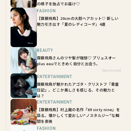
の様子を独占でお届け♡
FASHION
【齋藤飛鳥】20cmの大胆ヘアカット♡ 新しい
魅力引き出す「夏のレディコーデ」4選
BEAUTY
齋藤飛鳥さんのツヤ髪が理想♡ プリュスオー
plus eauでときめく自分と出会う。
Sponsored
ENTERTAINMENT
齋藤飛鳥が魅かれたアゴタ・クリストフ『悪童
日記』。どこか美しさを感じる、その魅力と
は？
ENTERTAINMENT
【齋藤飛鳥】村上龍の名作『69 sixty nine』を
語る。懐かしくて愛おしい“ノスタルジー”な瞬
間を表現
FASHION