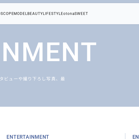
OSCOPE
MODEL
BEAUTY
LIFESTYLE
otonaSWEET
INMENT
タビューや撮り下ろし写真、最
ENTERTAINMENT
EN