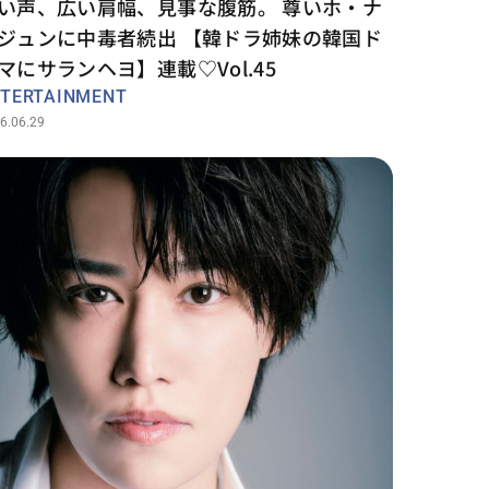
い声、広い肩幅、見事な腹筋。 尊いホ・ナ
ジュンに中毒者続出 【韓ドラ姉妹の韓国ド
マにサランヘヨ】連載♡Vol.45
TERTAINMENT
6.06.29