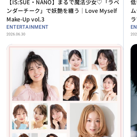
【IS:SUE・NANO】まるで魔法少女♡「ラベ
低
ンダーチーク」で妖艶を纏う｜Love Myself
ム
Make-Up vol.3
ラ
ENTERTAINMENT
EN
2026.06.30
202