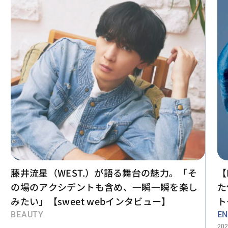
藤井流星（WEST.）が語る舞台の魅力。「そ
【
の場のアクシデントも含め、一瞬一瞬を楽し
た
みたい」【sweet webインタビュー】
ト
BEAUTY
EN
202