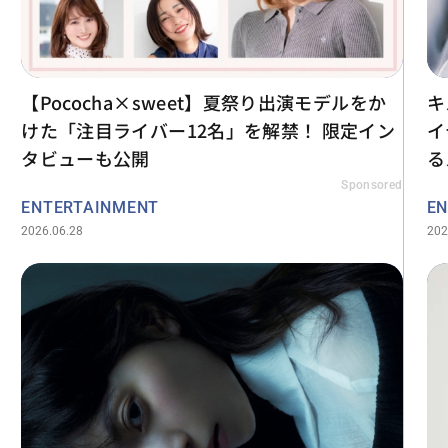
【Pococha×sweet】夏祭り出演モデルをか
キ
けた「注目ライバー12名」を解禁！ 限定イン
イ
タビューも公開
る
Sponsored
ENTERTAINMENT
EN
2026.06.28
202