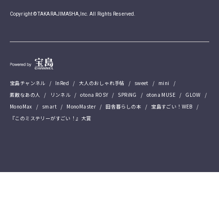
Copyright © TAKARAJIMASHA,Inc. All Rights Reserved.
宝島チャンネル
InRed
大人のおしゃれ手帖
sweet
mini
素敵なあの人
リンネル
otona ROSY
SPRiNG
otona MUSE
GLOW
MonoMax
smart
MonoMaster
田舎暮らしの本
宝島すごい！WEB
『このミステリーがすごい！』大賞