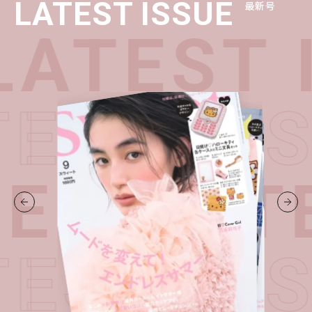
LATEST ISSUE
最新号
ATEST 
TEST I
UE・
LAT
TEST I