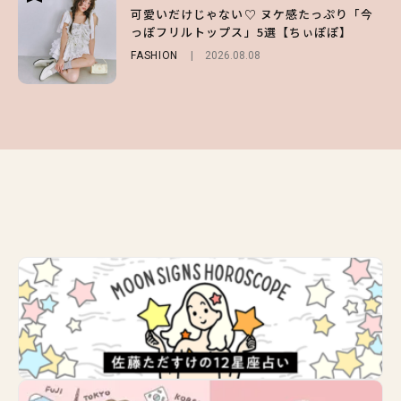
【ハローキティ】がスシローと初コラボ♡
【GU】夏の“主役級”アイテム決定！ヘルシ
可愛いだけじゃない♡ ヌケ感たっぷり「今
第1弾の気になるメニュー＆限定グッズを総
ー＆可愛すぎる「大人の肌見せ」トップス3
っぽフリルトップス」5選【ちぃぽぽ】
チェック！
選
FASHION
2026.08.08
LIFESTYLE
FASHION
2026.07.19
2026.07.31