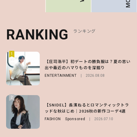
RANKING
RANKING
RANKING
ランキング
ランキング
ランキング
1
1
1
【森香澄】理想のスタイルはどう作る？体型
【庄司浩平】初デートの勝負服は？夏の思い
【SNIDEL】長濱ねるとロマンティックトラ
キープの秘訣や夏の過ごし方など独占インタ
出や最近のハマりものを深掘り
ッドな秋はじめ｜2026秋の新作コーデ4選
ビュー！
ENTERTAINMENT
FASHION
Sponsored
2026.08.08
2026.07.10
ENTERTAINMENT
2026.07.31
2
2
2
【付録】総柄ハローキティが可愛すぎ♡ 紀
【SNIDEL】長濱ねるとロマンティックトラ
【庄司浩平】初デートの勝負服は？夏の思い
ノ国屋コラボの“優秀保冷バッグ”は夏の強
ッドな秋はじめ｜2026秋の新作コーデ4選
出や最近のハマりものを深掘り
い味方！【オトナミューズ9月号増刊】
FASHION
ENTERTAINMENT
Sponsored
2026.08.08
2026.07.10
FUROKU
2026.07.12