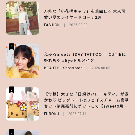
3
3
3
【谷まりあ】夏は“シアースカート”でさり
万能な「小花柄キャミ」を着回し♡ 大人可
【SNIDEL】長濱ねるとロマンティックトラ
げなく肌見せ！透け感のニュアンスを楽しめ
愛い夏のレイヤードコーデ2選
ッドな秋はじめ｜2026秋の新作コーデ4選
るマストハブアイテム4選
FASHION
FASHION
Sponsored
2026.08.09
2026.07.10
FASHION
2026.07.19
4
4
4
【ハローキティ】がスシローと初コラボ♡
えみるmeets 1DAY TATTOO ｜ CUTIEに
【大原優乃】夏メイクはプレイフルに！ドキ
第1弾の気になるメニュー＆限定グッズを総
盛れちゃうEyeドルメイク
ッとしちゃう色っぽ“うるみ目”のつくり方
チェック！
BEAUTY
BEAUTY
Sponsored
2026.08.01
2026.08.03
LIFESTYLE
2026.07.31
5
5
5
【付録】大きな「日焼けハローキティ」が激
【夏ヘアのくずれ・うねりに】ヘアメイク夢
えみるmeets 1DAY TATTOO ｜ CUTIEに
かわ♡ ビッグトート&フェイスチャーム豪華
月直伝♡ ドライシャンプー「バティスト」
盛れちゃうEyeドルメイク
セットは完売前にゲットして【sweet9月号
を使ったプロ級スタイリング3選
BEAUTY
Sponsored
2026.08.03
増刊】
FUROKU
BEAUTY
Sponsored
2026.07.11
2026.07.03
6
6
6