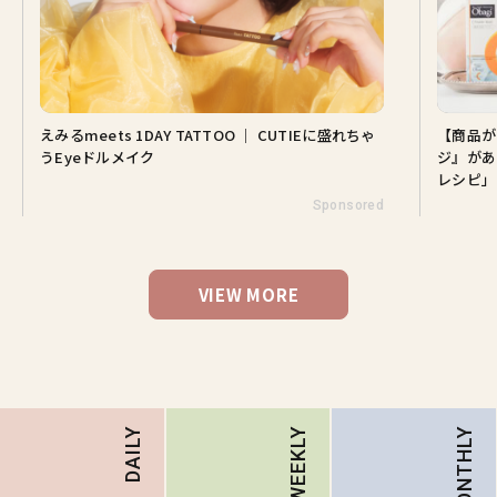
えみるmeets 1DAY TATTOO ｜ CUTIEに盛れちゃ
【商品が
うEyeドルメイク
ジ』があ
レシピ」
Sponsored
VIEW MORE
MONTHLY
DAILY
WEEKLY