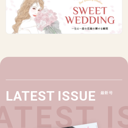
LATEST ISSUE
最新号
TEST IS