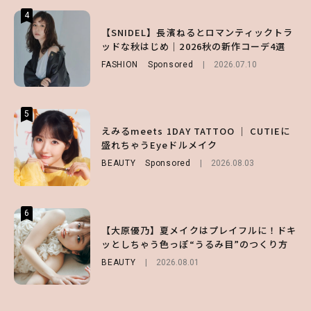
4
4
4
【ハローキティ】がスシローと初コラボ♡
【SNIDEL】長濱ねるとロマンティックトラ
【ALD1】グループの魅力＆素顔に迫る♡ 一
第1弾の気になるメニュー＆限定グッズを総
ッドな秋はじめ｜2026秋の新作コーデ4選
問一答をお届け！【sweet web独占】
チェック！
FASHION
ENTERTAINMENT
Sponsored
2026.08.03
2026.07.10
LIFESTYLE
2026.07.31
5
5
5
【夏ヘアのくずれ・うねりに】ヘアメイク夢
えみるmeets 1DAY TATTOO ｜ CUTIEに
【SNIDEL】長濱ねるとロマンティックトラ
月直伝♡ ドライシャンプー「バティスト」
盛れちゃうEyeドルメイク
ッドな秋はじめ｜2026秋の新作コーデ4選
を使ったプロ級スタイリング3選
BEAUTY
FASHION
Sponsored
Sponsored
2026.08.03
2026.07.10
BEAUTY
Sponsored
2026.07.03
6
6
6
【スタバ】約160通りのカスタマイズができ
【GU】夏の“主役級”アイテム決定！ヘルシ
【大原優乃】夏メイクはプレイフルに！ドキ
る⁉ 39店舗限定『My フルーツ³ フラペチー
ー＆可愛すぎる「大人の肌見せ」トップス3
ッとしちゃう色っぽ“うるみ目”のつくり方
ノ®』を徹底レポ♡
選
BEAUTY
2026.08.01
LIFESTYLE
FASHION
2026.07.19
2026.07.30