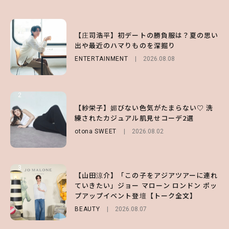
1
1
1
【庄司浩平】初デートの勝負服は？夏の思い
【大原優乃】夏メイクはプレイフルに！ドキ
【SNIDEL】長濱ねるとロマンティックトラ
出や最近のハマりものを深掘り
ッとしちゃう色っぽ“うるみ目”のつくり方
ッドな秋はじめ｜2026秋の新作コーデ4選
ENTERTAINMENT
BEAUTY
FASHION
Sponsored
2026.08.01
2026.08.08
2026.07.10
2
2
2
【森香澄】理想のスタイルはどう作る？体型
【付録】総柄ハローキティが可愛すぎ♡ 紀
【紗栄子】媚びない色気がたまらない♡ 洗
キープの秘訣や夏の過ごし方など独占インタ
ノ国屋コラボの“優秀保冷バッグ”は夏の強
練されたカジュアル肌見せコーデ2選
ビュー！
い味方！【オトナミューズ9月号増刊】
otona SWEET
2026.08.02
ENTERTAINMENT
FUROKU
2026.07.12
2026.07.31
3
3
3
【山田涼介】「この子をアジアツアーに連れ
【ハローキティ】がスシローと初コラボ♡
【谷まりあ】夏は“シアースカート”でさり
ていきたい」ジョー マローン ロンドン ポッ
第1弾の気になるメニュー＆限定グッズを総
げなく肌見せ！透け感のニュアンスを楽しめ
プアップイベント登壇【トーク全文】
チェック！
るマストハブアイテム4選
BEAUTY
LIFESTYLE
FASHION
2026.08.07
2026.07.19
2026.07.31