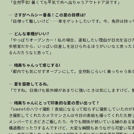
「全然平気! 暑くても平気で外へ出ちゃうアウトドア派です」
― さすがヘルシー番長！この夏の目標は?
「目標って難しいけど……車をゲットしたいです。今、免許は持ってる
― どんな車種がいい?
「やっぱりオープンカー！私の場合、運転したい理由が日光を浴
歩感覚だから、いっぱい日差しを浴びられるほうがいいなと思った
るんだろうなと思って」
― 晴美ちゃんって感じする!
「都内でも気にせずオープンにして。全然恥じらいく乗っちゃう系な
― 夏を謳歌してるね。
「ですね。日焼けも紫外線があまりに強いときは気にしますけど、
― 晴美ちゃんにとって印象的な夏の思い出って ?
「sweetのハワイ撮影！表紙になるって知らずに撮影していたのか
き撮影してくれたカメラマンさんは今日の表紙も撮ってくれた久野さん
メンバーでときどきご飯したり、今でも関係が続いている縁のある
構過酷だったりするんですけど、大変な瞬間もありながら可愛い写