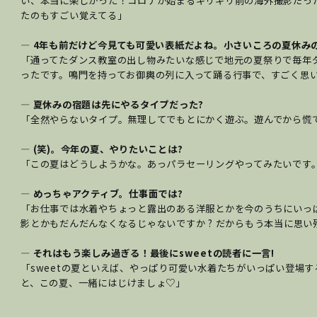
い、本当に楽しかった！コロナが始まるギリギリ前の海外撮影た
たのもすごい覚えてる」
― 4年も前だけど今見ても可愛い表紙だよね。小さいころの夏休みの
「通ってたダンス教室の出し物みたいな感じで地元の夏祭りで毎年
ったです。鳴門を持ってお御輿の列に入って踊る行事で、すごく思い
― 夏休みの宿題は先にやるタイプだった?
「全然やらないタイプ。無理してでもとにかく遊ぶ。遊んでから慌て
― (笑)。今年の夏、やりたいことは?
「この夏はどうしようかな。あっパラセーリングやってみたいで
― めっちゃアクティブ。仕事面では?
「お仕事では水着やちょっと露出のある洋服とかを今のうちにいっぱ
影とかもだんだんなくなるじゃないですか ? だからもう本当に思
― それはもう楽しみ過ぎる！最後にsweetの読
者に一言!
「sweetの夏といえば、やっぱり可愛い水着たちがいっぱい登
と、この夏、一緒にはじけましょ♡」