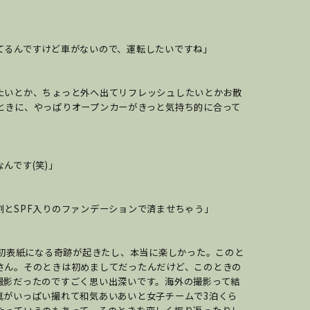
んですけど車がないので、運転したいですね」
びたいとか、ちょっと外へ出てリフレッシュしたいとかお散
ときに、やっぱりオープンカーがきっと気持ち的に合って
んです(笑)」
割とSPF入りのファンデーションで済ませちゃう」
゙初表紙になる奇跡が起きたし、本当に楽しかった。このと
。そのときは初めましてだったんだけど、このときの
撮影だったのですごく思い出深いです。海外の撮影って結
真がいっぱい撮れて和気あいあいと女子チームで3泊くら