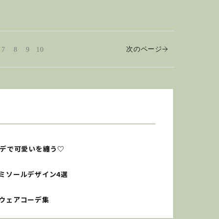
次のページ
7
8
9
10
ーデで可愛いを纏う♡
ミソールデザイン4選
ムウェアコーデ集