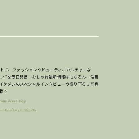
ットに、ファッションやビューティ、カルチャーな
のモノ”を毎日発信！おしゃれ最新情報はもちろん、注目
イケメンのスペシャルインタビューや撮り下ろし写真
載♡
r.com/sweet_twjp
am.com/sweet_editors