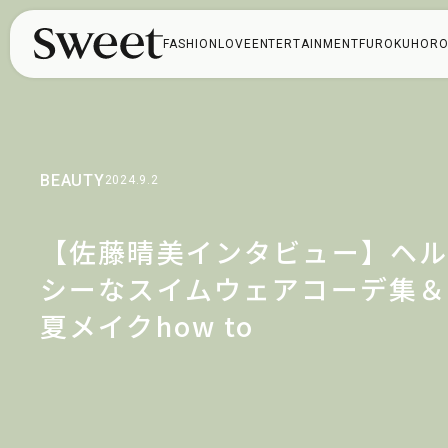
FASHION
LOVE
ENTERTAINMENT
FUROKU
HORO
BEAUTY
2024.9.2
【佐藤晴美インタビュー】ヘ
シーなスイムウェアコーデ集＆
夏メイクhow to