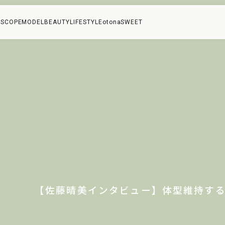
SCOPE
MODEL
BEAUTY
LIFESTYLE
otonaSWEET
ル
【佐藤晴美インタビュー】体型維持す