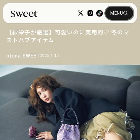
【紗栄子が厳選】可愛いのに実用的♡ 冬のマ
ストハブアイテム
otona SWEET
2025.1.15