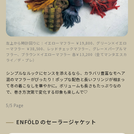
左上から時計回りに：イエローマフラー ￥19,800、グリーン×イエロ
ーマフラー ￥38,500、レッドチェックマフラー、グレー×パープルマ
フラー、ブラウン×イエローマフラー 各￥13,200（全てマンタエスカ
ライ／デ・プレ）
シンプルなルックにセンスを添えるなら、カラバリ豊富なモヘア
混のマフラーがぴったり！ポップな配色と長いフリンジが相まっ
て冬の着こなしを華やかに。ボリュームも長さもたっぷりなの
で、巻き方次第で変化する印象も楽しんで♡
5/5 Page
ENFÖLD のセーラージャケット