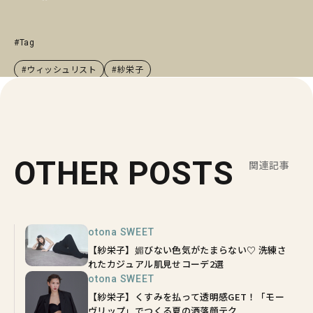
#Tag
#ウィッシュリスト
#紗栄子
OTHER POSTS
関連記事
otona SWEET
【紗栄子】媚びない色気がたまらない♡ 洗練さ
れたカジュアル肌見せコーデ2選
otona SWEET
【紗栄子】くすみを払って透明感GET！「モー
ヴリップ」でつくる夏の洒落顔テク