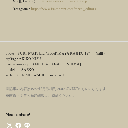
X（旧Twitter） :
https://twitter.com/sweet_twjp
Instagram :
https://www.instagram.com/sweet_editors
photo : YURI IWATSUKI(model),MAYA KAJITA［e7］（still）
styling : AKIKO KIZU
hair & make-up : KENJI TAKAGAKI［SHIMA］
model : SAEKO
web edit : KIMIE WACHI［sweet web］
※記事の内容はsweet12月号増刊 otona SWEETのものになります。
※画像・文章の無断転載はご遠慮ください。
Please share!