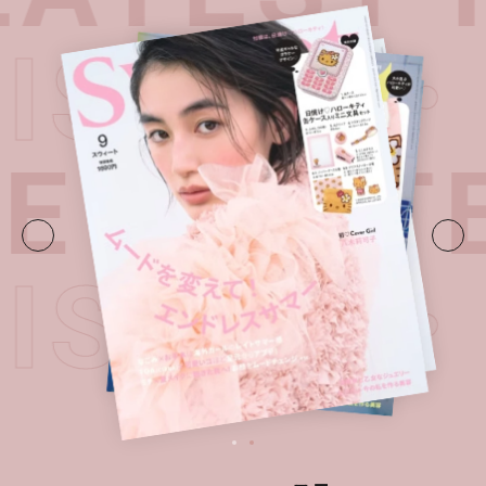
T ISSUE
UE・
LATE
T ISSUE