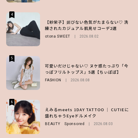
4
4
4
【ハローキティ】がスシローと初コラボ♡
【紗栄子】媚びない色気がたまらない♡ 洗
【SNIDEL】長濱ねるとロマンティックトラ
第1弾の気になるメニュー＆限定グッズを総
練されたカジュアル肌見せコーデ2選
ッドな秋はじめ｜2026秋の新作コーデ4選
チェック！
otona SWEET
FASHION
Sponsored
2026.08.02
2026.07.10
LIFESTYLE
2026.07.31
5
5
5
【夏ヘアのくずれ・うねりに】ヘアメイク夢
可愛いだけじゃない♡ ヌケ感たっぷり「今
【ALD1】グループの魅力＆素顔に迫る♡ 一
月直伝♡ ドライシャンプー「バティスト」
っぽフリルトップス」5選【ちぃぽぽ】
問一答をお届け！【sweet web独占】
を使ったプロ級スタイリング3選
FASHION
ENTERTAINMENT
2026.08.08
2026.08.03
BEAUTY
Sponsored
2026.07.03
6
6
6
【GU】夏の“主役級”アイテム決定！ヘルシ
えみるmeets 1DAY TATTOO ｜ CUTIEに
【庄司浩平】初デートの勝負服は？夏の思い
ー＆可愛すぎる「大人の肌見せ」トップス3
盛れちゃうEyeドルメイク
出や最近のハマりものを深掘り
選
BEAUTY
ENTERTAINMENT
Sponsored
2026.08.08
2026.08.03
FASHION
2026.07.19