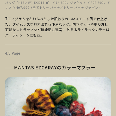
バッグ［H18×W14×D11㎝］ ￥94,800、ジャケット ￥328,900、ド
レス ￥407,000（全てトリー バーチ／トリー バーチ ジャパン）
Tモノグラムをふわふわとした肌触りのいいスエード風で仕上げ
た、タイムレスな魅力溢れる巾着バッグ。内ポケットや取り外し
可能なストラップなど機能面も充実！ 映えるライラックカラーは
パーティシーンにも◎。
4/5 Page
MANTAS EZCARAYのカラーマフラー