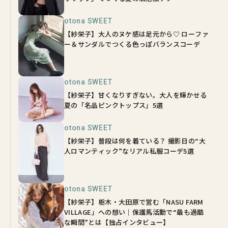
otona SWEET
【紗栄子】大人のヌケ感は足元から♡ ローファ
ー＆サンダルでつくる色っぽバランスコーデ
otona SWEET
【紗栄子】甘くなりすぎない。大人を輝かせる
夏の「名品ピンクトップス」5選
otona SWEET
【紗栄子】普段は何を着ている？ 撮影日の“大
人ロマンティック”なリアル私服コーデ5選
otona SWEET
【紗栄子】栃木・大田原で営む「NASU FARM
VILLAGE」への想い｜保護馬活動で“最も過酷
な瞬間”とは【独占インタビュー】