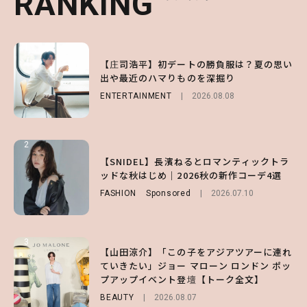
RANKING
RANKING
RANKING
1
1
1
【庄司浩平】初デートの勝負服は？夏の思い
【大原優乃】夏メイクはプレイフルに！ドキ
【SNIDEL】長濱ねるとロマンティックトラ
出や最近のハマりものを深掘り
ッとしちゃう色っぽ“うるみ目”のつくり方
ッドな秋はじめ｜2026秋の新作コーデ4選
ENTERTAINMENT
BEAUTY
FASHION
Sponsored
2026.08.01
2026.08.08
2026.07.10
2
2
2
【森香澄】理想のスタイルはどう作る？体型
【付録】総柄ハローキティが可愛すぎ♡ 紀
【SNIDEL】長濱ねるとロマンティックトラ
キープの秘訣や夏の過ごし方など独占インタ
ノ国屋コラボの“優秀保冷バッグ”は夏の強
ッドな秋はじめ｜2026秋の新作コーデ4選
ビュー！
い味方！【オトナミューズ9月号増刊】
FASHION
Sponsored
2026.07.10
ENTERTAINMENT
FUROKU
2026.07.12
2026.07.31
3
3
3
【山田涼介】「この子をアジアツアーに連れ
【ハローキティ】がスシローと初コラボ♡
【谷まりあ】夏は“シアースカート”でさり
ていきたい」ジョー マローン ロンドン ポッ
第1弾の気になるメニュー＆限定グッズを総
げなく肌見せ！透け感のニュアンスを楽しめ
プアップイベント登壇【トーク全文】
チェック！
るマストハブアイテム4選
BEAUTY
LIFESTYLE
FASHION
2026.08.07
2026.07.19
2026.07.31