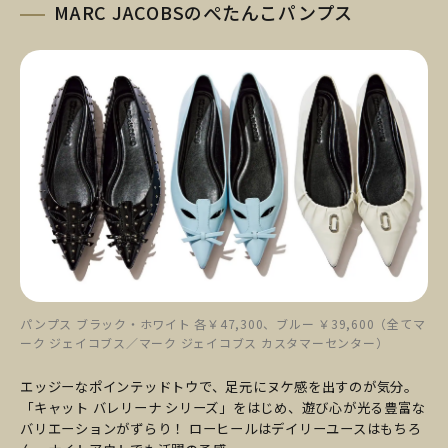
MARC JACOBSのぺたんこパンプス
パンプス ブラック・ホワイト 各￥47,300、ブルー ￥39,600（全てマ
ーク ジェイコブス／マーク ジェイコブス カスタマーセンター）
エッジーなポインテッドトウで、足元にヌケ感を出すのが気分。
「キャット バレリーナ シリーズ」をはじめ、遊び心が光る豊富な
バリエーションがずらり！ ローヒールはデイリーユースはもちろ