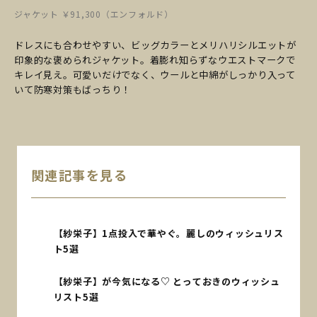
ジャケット ￥91,300（エンフォルド）
ドレスにも合わせやすい、ビッグカラーとメリハリシルエットが
印象的な褒められジャケット。着膨れ知らずなウエストマークで
キレイ見え。可愛いだけでなく、ウールと中綿がしっかり入って
いて防寒対策もばっちり！
関連記事を見る
【紗栄子】1点投入で華やぐ。麗しのウィッシュリス
ト5選
【紗栄子】が今気になる♡ とっておきのウィッシュ
リスト5選