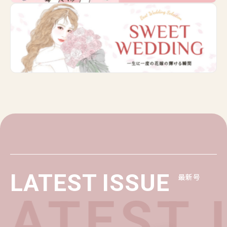
LATEST ISSUE
最新号
ATEST 