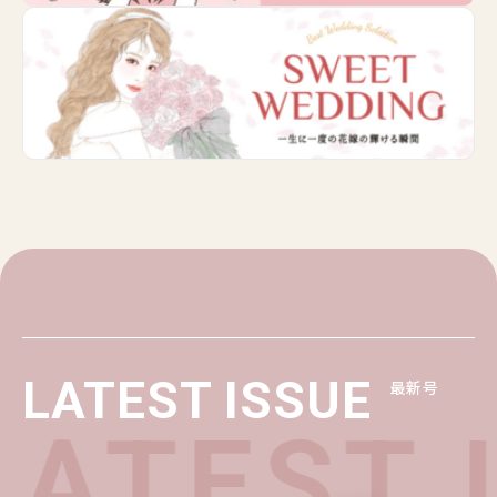
LATEST ISSUE
最新号
ATEST 