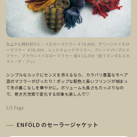
左上から時計回りに：イエローマフラー ￥19,800、グリーン×イエロ
ーマフラー ￥38,500、レッドチェックマフラー、グレー×パープルマ
フラー、ブラウン×イエローマフラー 各￥13,200（全てマンタエスカ
ライ／デ・プレ）
シンプルなルックにセンスを添えるなら、カラバリ豊富なモヘア
混のマフラーがぴったり！ポップな配色と長いフリンジが相まっ
て冬の着こなしを華やかに。ボリュームも長さもたっぷりなの
で、巻き方次第で変化する印象も楽しんで♡
5/5 Page
ENFÖLD のセーラージャケット