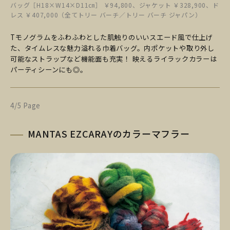
バッグ［H18×W14×D11㎝］ ￥94,800、ジャケット ￥328,900、ド
レス ￥407,000（全てトリー バーチ／トリー バーチ ジャパン）
Tモノグラムをふわふわとした肌触りのいいスエード風で仕上げ
た、タイムレスな魅力溢れる巾着バッグ。内ポケットや取り外し
可能なストラップなど機能面も充実！ 映えるライラックカラーは
パーティシーンにも◎。
4/5 Page
MANTAS EZCARAYのカラーマフラー