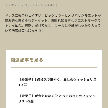
ジャケット ￥91,300（エンフォルド）
ドレスにも合わせやすい、ビッグカラーとメリハリシルエットが
印象的な褒められジャケット。着膨れ知らずなウエストマークで
キレイ見え。可愛いだけでなく、ウールと中綿がしっかり入って
いて防寒対策もばっちり！
関連記事を見る
【紗栄子】1点投入で華やぐ。麗しのウィッシュリス
ト5選
【紗栄子】が今気になる♡ とっておきのウィッシュ
リスト5選