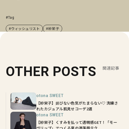
#Tag
#ウィッシュリスト
#紗栄子
OTHER POSTS
関連記事
otona SWEET
【紗栄子】媚びない色気がたまらない♡ 洗練さ
れたカジュアル肌見せコーデ2選
otona SWEET
【紗栄子】くすみを払って透明感GET！「モー
ヴリップ」でつくる夏の洒落顔テク