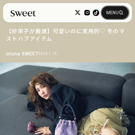
【紗栄子が厳選】可愛いのに実用的♡ 冬のマ
ストハブアイテム
otona SWEET
2025.1.15