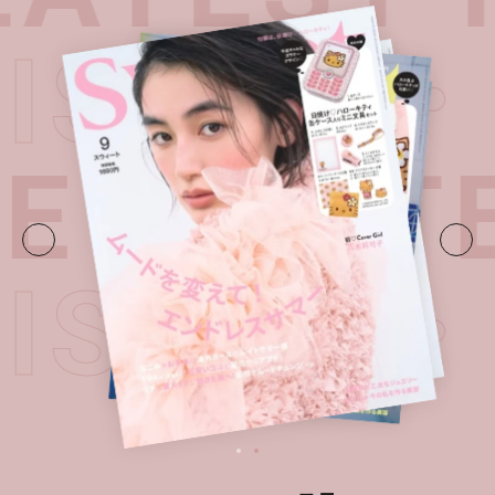
T ISSUE
UE・
LATE
T ISSUE