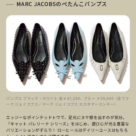
MARC JACOBSのぺたんこパンプス
パンプス ブラック・ホワイト 各￥47,300、ブルー ￥39,600（全てマ
ーク ジェイコブス／マーク ジェイコブス カスタマーセンター）
エッジーなポインテッドトウで、足元にヌケ感を出すのが気分。
「キャット バレリーナ シリーズ」をはじめ、遊び心が光る豊富な
バリエーションがずらり！ ローヒールはデイリーユースはもちろ