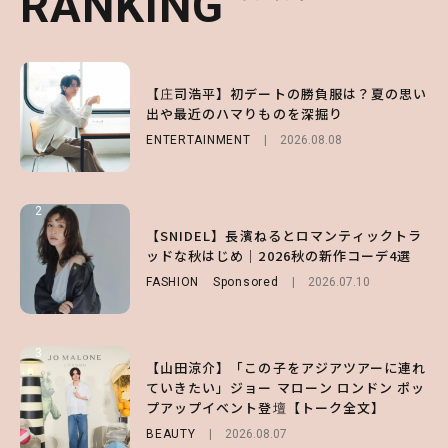
RANKING
RANKING
RANKING
1
1
1
【庄司浩平】初デートの勝負服は？夏の思い
【大原優乃】夏メイクはプレイフルに！ドキ
【SNIDEL】長濱ねるとロマンティックトラ
出や最近のハマりものを深掘り
ッとしちゃう色っぽ“うるみ目”のつくり方
ッドな秋はじめ｜2026秋の新作コーデ4選
ENTERTAINMENT
BEAUTY
FASHION
Sponsored
2026.08.01
2026.08.08
2026.07.10
2
2
2
【森香澄】理想のスタイルはどう作る？体型
【付録】総柄ハローキティが可愛すぎ♡ 紀
【SNIDEL】長濱ねるとロマンティックトラ
キープの秘訣や夏の過ごし方など独占インタ
ノ国屋コラボの“優秀保冷バッグ”は夏の強
ッドな秋はじめ｜2026秋の新作コーデ4選
ビュー！
い味方！【オトナミューズ9月号増刊】
FASHION
Sponsored
2026.07.10
ENTERTAINMENT
FUROKU
2026.07.12
2026.07.31
3
3
3
【山田涼介】「この子をアジアツアーに連れ
【ハローキティ】がスシローと初コラボ♡
【谷まりあ】夏は“シアースカート”でさり
ていきたい」ジョー マローン ロンドン ポッ
第1弾の気になるメニュー＆限定グッズを総
げなく肌見せ！透け感のニュアンスを楽しめ
プアップイベント登壇【トーク全文】
チェック！
るマストハブアイテム4選
BEAUTY
LIFESTYLE
FASHION
2026.08.07
2026.07.19
2026.07.31