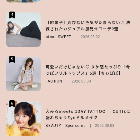
4
4
4
【ハローキティ】がスシローと初コラボ♡
【紗栄子】媚びない色気がたまらない♡ 洗
【SNIDEL】長濱ねるとロマンティックトラ
第1弾の気になるメニュー＆限定グッズを総
練されたカジュアル肌見せコーデ2選
ッドな秋はじめ｜2026秋の新作コーデ4選
チェック！
otona SWEET
FASHION
Sponsored
2026.08.02
2026.07.10
LIFESTYLE
2026.07.31
5
5
5
【夏ヘアのくずれ・うねりに】ヘアメイク夢
可愛いだけじゃない♡ ヌケ感たっぷり「今
【ALD1】グループの魅力＆素顔に迫る♡ 一
月直伝♡ ドライシャンプー「バティスト」
っぽフリルトップス」5選【ちぃぽぽ】
問一答をお届け！【sweet web独占】
を使ったプロ級スタイリング3選
FASHION
ENTERTAINMENT
2026.08.08
2026.08.03
BEAUTY
Sponsored
2026.07.03
6
6
6
【GU】夏の“主役級”アイテム決定！ヘルシ
えみるmeets 1DAY TATTOO ｜ CUTIEに
【庄司浩平】初デートの勝負服は？夏の思い
ー＆可愛すぎる「大人の肌見せ」トップス3
盛れちゃうEyeドルメイク
出や最近のハマりものを深掘り
選
BEAUTY
ENTERTAINMENT
Sponsored
2026.08.08
2026.08.03
FASHION
2026.07.19