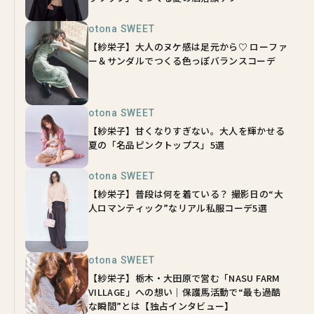
otona SWEET
【紗栄子】大人のヌケ感は足元から♡ ローファ
ー＆サンダルでつくる色っぽバランスコーデ
otona SWEET
【紗栄子】甘くなりすぎない。大人を輝かせる
夏の「名品ピンクトップス」5選
otona SWEET
【紗栄子】普段は何を着ている？ 撮影日の“大
人ロマンティック”なリアル私服コーデ5選
otona SWEET
【紗栄子】栃木・大田原で営む「NASU FARM
VILLAGE」への想い｜保護馬活動で“最も過酷
な瞬間”とは【独占インタビュー】