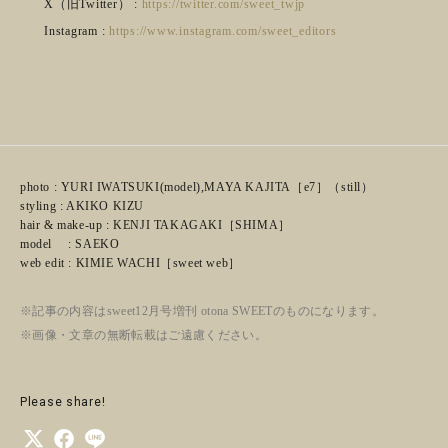
X（旧Twitter） :
https://twitter.com/sweet_twjp
Instagram :
https://www.instagram.com/sweet_editors
photo : YURI IWATSUKI(model),MAYA KAJITA［e7］（still）
styling : AKIKO KIZU
hair & make-up : KENJI TAKAGAKI［SHIMA］
model : SAEKO
web edit : KIMIE WACHI［sweet web］
※記事の内容はsweet12月号増刊 otona SWEETのものになります。
※画像・文章の無断転載はご遠慮ください。
Please share!