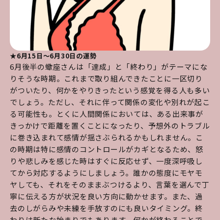
★6月15日～6月30日の運勢
6月後半の蠍座さんは「達成」と「終わり」がテーマにな
りそうな時期。これまで取り組んできたことに一区切り
がついたり、何かをやりきったという感覚を得る人も多い
でしょう。ただし、それに伴って関係の変化や別れが起こ
る可能性も。とくに人間関係においては、ある出来事が
きっかけで距離を置くことになったり、予想外のトラブル
に巻き込まれて感情が揺さぶられるかもしれません。こ
の時期は特に感情のコントロールがカギとなるため、怒
りや悲しみを感じた時はすぐに反応せず、一度深呼吸し
てから対応するようにしましょう。誰かの態度にモヤモ
ヤしても、それをそのままぶつけるより、言葉を選んで丁
寧に伝える方が状況を良い方向に動かせます。また、過
去のしがらみや未練を手放すのにも良いタイミング。終
わりは新たな始まりでもあります。何かが終わることで