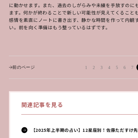
に動かせます。また、過去のしがらみや未練を手放すのに
ます。何かが終わることで新しい可能性が見えてくること
感情を素直にノートに書き出す、静かな時間を作って内観
い。前を向く準備はもう整っているはずです。
前のページ
1
2
3
4
5
6
7
関連記事を見る
【2025年上半期の占い】12星座別！佐藤ただすけ先