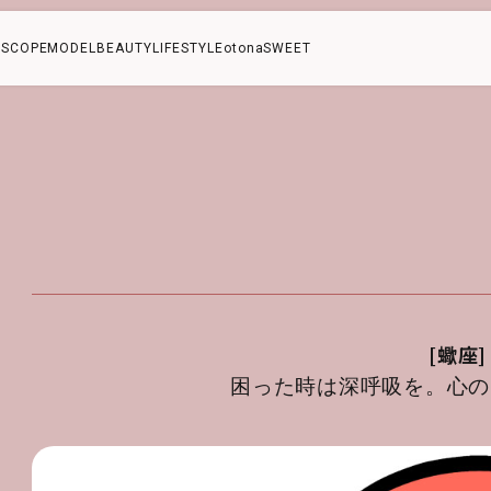
SCOPE
MODEL
BEAUTY
LIFESTYLE
otonaSWEET
[蠍座]
困った時は深呼吸を。心の