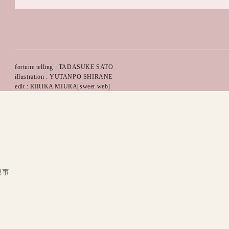
fortune telling : TADASUKE SATO
illustration : YUTANPO SHIRANE
edit : RIRIKA MIURA[sweet web]
記事