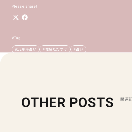
Please share!
#Tag
#12星座占い
#佐藤ただすけ
#占い
OTHER POSTS
関連