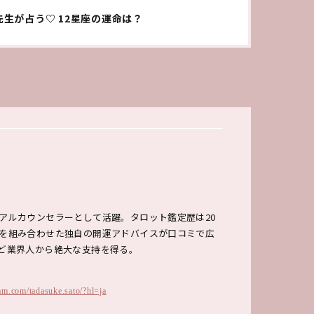
先生が占う♡ 12星座の運命は？
アルカウンセラーとして活躍。タロット鑑定歴は20
を組み合わせた独自の開運アドバイスが口コミで広
ど業界人から絶大な支持を得る。
am.com/tadasuke.sato/?hl=ja