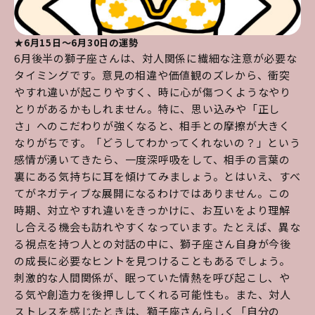
★6月15日～6月30日の運勢
6月後半の獅子座さんは、対人関係に繊細な注意が必要な
タイミングです。意見の相違や価値観のズレから、衝突
やすれ違いが起こりやすく、時に心が傷つくようなやり
とりがあるかもしれません。特に、思い込みや「正し
さ」へのこだわりが強くなると、相手との摩擦が大きく
なりがちです。「どうしてわかってくれないの？」という
感情が湧いてきたら、一度深呼吸をして、相手の言葉の
裏にある気持ちに耳を傾けてみましょう。とはいえ、すべ
てがネガティブな展開になるわけではありません。この
時期、対立やすれ違いをきっかけに、お互いをより理解
し合える機会も訪れやすくなっています。たとえば、異な
る視点を持つ人との対話の中に、獅子座さん自身が今後
の成長に必要なヒントを見つけることもあるでしょう。
刺激的な人間関係が、眠っていた情熱を呼び起こし、や
る気や創造力を後押ししてくれる可能性も。また、対人
ストレスを感じたときは、獅子座さんらしく「自分の