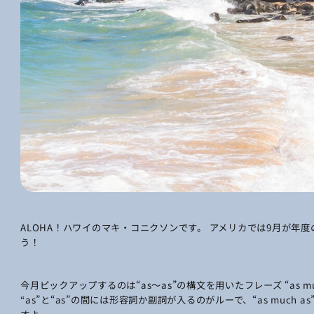
ALOHA！ハワイのマキ・コニクソンです。 アメリカでは9月が年
う！
今月ピックアップするのは“as～as”の構文を用いたフレーズ “as muc
“as”と“as”の間には形容詞か副詞が入るのがルーで、“as muc