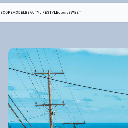
OSCOPE
MODEL
BEAUTY
LIFESTYLE
otonaSWEET
教