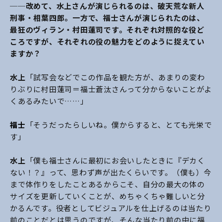
──改めて、水上さんが演じられるのは、破天荒な新人
刑事・相葉四郎。一方で、福士さんが演じられたのは、
最狂のヴィラン・村田蓮司です。それぞれ対照的な役ど
ころですが、それぞれの役の魅力をどのように捉えてい
ますか？
水上
「試写会などでこの作品を観た方が、あまりの変わ
りぶりに村田蓮司＝福士蒼汰さんって分からないことがよ
くあるみたいで……」
福士
「そうだったらしいね。僕からすると、とても光栄で
す」
水上
「僕も福士さんに最初にお会いしたときに『デカく
ない！？』って、思わず声が出たくらいです。（僕も）今
まで体作りをしたことあるからこそ、自分の最大の体の
サイズを更新していくことが、めちゃくちゃ難しいと分
かるんです。役者としてビジュアルを仕上げるのは当たり
前のことだとは思うのですが、そんな当たり前の中に福