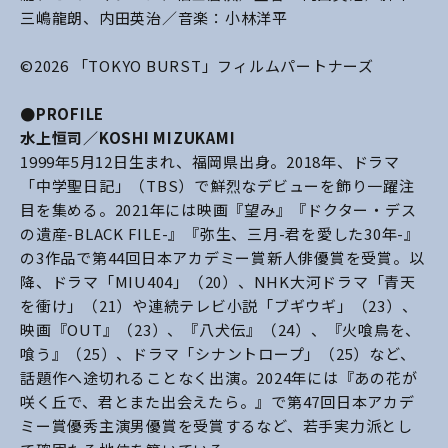
三嶋龍朗、内田英治／音楽：小林洋平
©2026 「TOKYO BURST」フィルムパートナーズ
●PROFILE
水上恒司／KOSHI MIZUKAMI
1999年5月12日生まれ、福岡県出身。2018年、ドラマ
「中学聖日記」（TBS）で鮮烈なデビューを飾り一躍注
目を集める。2021年には映画『望み』『ドクター・デス
の遺産-BLACK FILE-』『弥生、三月-君を愛した30年-』
の3作品で第44回日本アカデミー賞新人俳優賞を受賞。以
降、ドラマ「MIU404」（20）、NHK大河ドラマ「青天
を衝け」（21）や連続テレビ小説「ブギウギ」（23）、
映画『OUT』（23）、『八犬伝』（24）、『火喰鳥を、
喰う』（25）、ドラマ「シナントロープ」（25）など、
話題作へ途切れることなく出演。2024年には『あの花が
咲く丘で、君とまた出会えたら。』で第47回日本アカデ
ミー賞優秀主演男優賞を受賞するなど、若手実力派とし