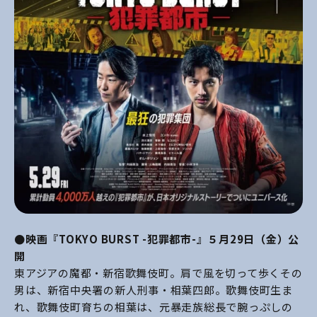
●映画『TOKYO BURST -犯罪都市-』５月29日（金）公
開
東アジアの魔都・新宿歌舞伎町。肩で風を切って歩くその
男は、新宿中央署の新人刑事・相葉四郎。歌舞伎町生ま
れ、歌舞伎町育ちの相葉は、元暴走族総長で腕っぷしの