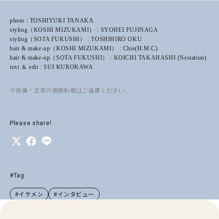
photo : TOSHIYUKI TANAKA
styling（KOSHI MIZUKAMI） : SYOHEI FUJINAGA
styling（SOTA FUKUSHI） : TOSHIHIRO OKU
hair & make-up（KOSHI MIZUKAMI） : Chie(H.M.C)
hair & make-up（SOTA FUKUSHI） : KOICHI TAKAHASHI (Nestation)
text ＆ edit : SUI KUROKAWA
※画像・文章の無断転載はご遠慮ください。
Please share!
#Tag
#イケメン
#インタビュー