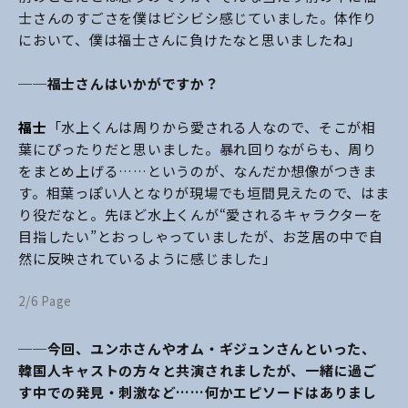
士さんのすごさを僕はビシビシ感じていました。体作り
において、僕は福士さんに負けたなと思いましたね」
──福士さんはいかがですか？
福士
「水上くんは周りから愛される人なので、そこが相
葉にぴったりだと思いました。暴れ回りながらも、周り
をまとめ上げる……というのが、なんだか想像がつきま
す。相葉っぽい人となりが現場でも垣間見えたので、はま
り役だなと。先ほど水上くんが“愛されるキャラクターを
目指したい”とおっしゃっていましたが、お芝居の中で自
然に反映されているように感じました」
2/6 Page
──今回、ユンホさんやオム・ギジュンさんといった、
韓国人キャストの方々と共演されましたが、一緒に過ご
す中での発見・刺激など……何かエピソードはありまし