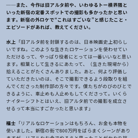
──また、今作は旧アルタ前や、いわゆるトー横界隈と
いった新宿の定番スポットでの撮影も多かったかと思い
ます。新宿の外ロケで“これはすごいな”と感じたこと・
エピソードがあれば、教えてください。
水上
「旧アルタ前を封鎖するのは、日本映画史上初らし
いですね。このような生きたロケーションを使わせてい
ただけるって、やっぱり役者にとっては一番いいなと思い
ます。相葉として生きるにあたって、（生きた現場から）
拾えることがたくさんありました。あと、何より評価し
ていただきたいのは、そこで撮影できるよう段取りを組
んでくださった制作部の方々です。僕たちがのびのびとで
きるように、車止めも人止めもしてくださって。いくら
ナイターシフトとはいえ、旧アルタ前での撮影を成立さ
せるって本当にすごかったと思います」
福士
「リアルなロケーションはもちろん、お金も本物を
使いました。新宿の街で800万円をばらまくシーンがあり
ますが、リアルなお金でやろうと思ったことがかなり挑