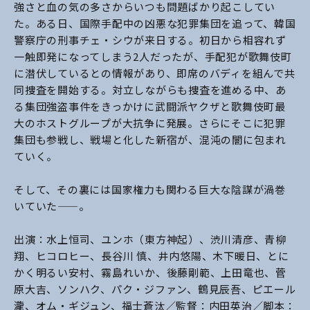
強さと血の気の多さからいつも問題ばかり起こしてい
た。ある日、国際手配中の凶悪な犯罪集団を追って、韓国
警察庁の刑事チェ・シウが来日する。初日から相容れず
一触即発になってしまう2人だったが、手配犯が歌舞伎町
に潜伏しているとの情報があり、即席のバディを組んで共
同捜査を開始する。対立しながらも捜査を進める中、あ
る集団強盗事件をきっかけに武闘派ヤクザと歌舞伎町最
大のホストグループが大抗争に発展。さらにそこに犯罪
集団も参戦し、戦場と化した新宿が、混沌の闇に包まれ
ていく。
そして、その裏には国家権力も関わる巨大な陰謀が渦巻
いていた——。
出演：水上恒司、ユンホ（東方神起）、渋川清彦、青柳
翔、ヒコロヒー、長谷川 慎、井内悠陽、木下暖日、とに
かく明るい安村、霧島れいか、後藤剛範、上田竜也、菅
原大吉、ソンハク、パク・ジファン、鶴見辰吾、ピエール
瀧、オム・ギジュン、福士蒼汰／監督：内田英治／脚本：