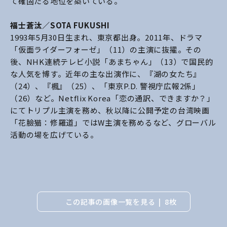
て確固たる地位を築いている。
福士蒼汰／SOTA FUKUSHI
1993年5月30日生まれ、東京都出身。2011年、ドラマ
「仮面ライダーフォーゼ」（11）の主演に抜擢。その
後、NHK連続テレビ小説「あまちゃん」（13）で国民的
な人気を博す。近年の主な出演作に、『湖の女たち』
（24）、『楓』（25）、「東京P.D. 警視庁広報2係」
（26）など。Netflix Korea「恋の通訳、できますか？」
にてトリプル主演を務め、秋以降に公開予定の台湾映画
「花臉猫：修羅道」ではW主演を務めるなど、グローバル
活動の場を広げている。
この記事の画像一覧を見る
8枚