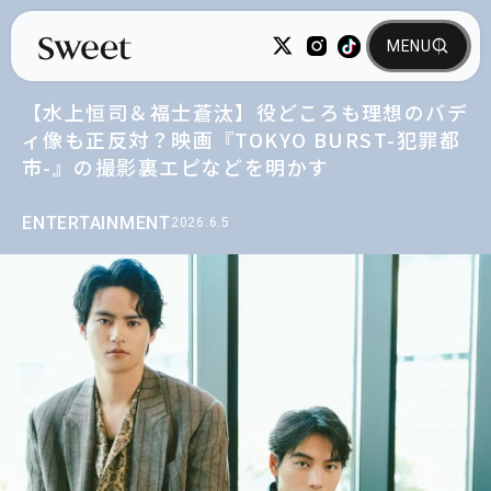
【水上恒司＆福士蒼汰】役どころも理想のバデ
ィ像も正反対？映画『TOKYO BURST-犯罪都
市-』の撮影裏エピなどを明かす
ENTERTAINMENT
2026.6.5