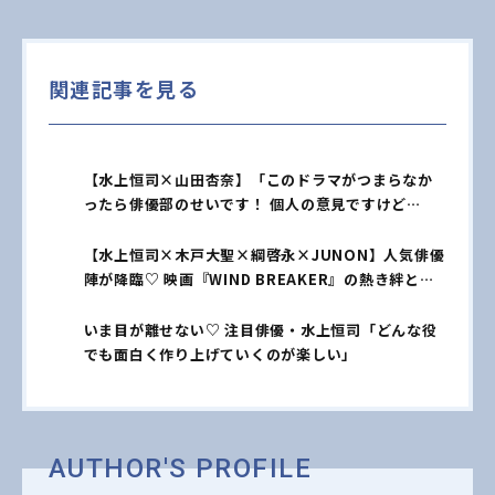
関連記事を見る
【水上恒司×山田杏奈】「このドラマがつまらなか
ったら俳優部のせいです！ 個人の意見ですけど
（笑）」（水上）【sweet web独占】
【水上恒司×木戸大聖×綱啓永×JUNON】人気俳優
陣が降臨♡ 映画『WIND BREAKER』の熱き絆とプ
ライベートな素顔に迫る！【sweet web独占】
いま目が離せない♡ 注目俳優・水上恒司「どんな役
でも面白く作り上げていくのが楽しい」
AUTHOR'S PROFILE