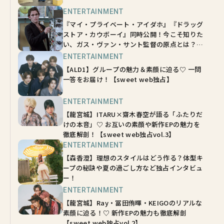
ENTERTAINMENT
『マイ・プライベート・アイダホ』『ドラッグ
ストア・カウボーイ』同時公開！今こそ知りた
い、ガス・ヴァン・サント監督の原点とは？
【sweetムービーインタビュー】
ENTERTAINMENT
【ALD1】グループの魅力＆素顔に迫る♡ 一問
一答をお届け！【sweet web独占】
ENTERTAINMENT
【龍宮城】ITARU×齋木春空が語る「ふたりだ
けの本音」♡ お互いの素顔や新作EPの魅力を
徹底解剖！【sweet web独占vol.3】
ENTERTAINMENT
【森香澄】理想のスタイルはどう作る？体型キ
ープの秘訣や夏の過ごし方など独占インタビュ
ー！
ENTERTAINMENT
【龍宮城】Ray・冨田侑暉・KEIGOのリアルな
素顔に迫る！♡ 新作EPの魅力も徹底解剖
【sweet web独占vol.2】