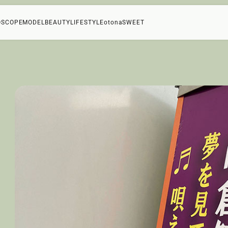
OSCOPE
MODEL
BEAUTY
LIFESTYLE
otonaSWEET