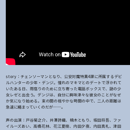
story：チェンソーマンとなり、公安対魔特異4課に所属するデビ
ルハンターの少年・デンジ。憧れのマキマとのデートで浮かれて
いたある日、雨宿りのために立ち寄った電話ボックスで、謎の少
女レゼと出会う。デンジは、自分に興味津々な彼女のことがなぜ
か気になり始める。束の間の穏やかな時間の中で、二人の距離は
急速に縮まっていくのだが──。
声の出演：戸谷菊之介、井澤詩織、楠木ともり、坂田将吾、ファ
イルーズあい、高橋花林、花江夏樹、内田夕夜、内田真礼、津田