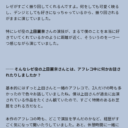
レゼがすごく振り回してくれるんですよ。何をしても可愛く映る
し、デンジとしても好きになっちゃっているから、振り回される
がままに演じていました。
特にレゼ役の
上田麗奈
さんの演技が、まるで僕のことを本当に好
きでいてくれているかのように距離が近く、そういうのを一つ一
つ感じながら演じていました。
── そんなレゼ役の上田麗奈さんとは、アフレコ中に何かお話さ
れたりしましたか？
基本的にはずっと上田さんと一緒のアフレコで、2人だけの時も多
かったので色々お話していましたね。僕は上田さんが過去に出演
されている作品をたくさん観ていたので、すごく特徴のあるお芝
居をされる方だなと。
本作のアフレコの時も、どこで演技を学んだのかなど、経歴がす
ごく気になって聞いたりしていました。あと、休憩時間に一緒に