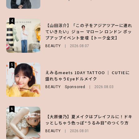
ENTERTAINMENT
FASHION
2026.07.19
2026.07.31
4
4
4
【山田涼介】「この子をアジアツアーに連れ
【スタバ】約160通りのカスタマイズができ
【ハローキティ】がスシローと初コラボ♡
ていきたい」ジョー マローン ロンドン ポッ
る⁉ 39店舗限定『My フルーツ³ フラペチー
第1弾の気になるメニュー＆限定グッズを総
プアップイベント登壇【トーク全文】
ノ®』を徹底レポ♡
チェック！
BEAUTY
LIFESTYLE
LIFESTYLE
2026.08.07
2026.07.30
2026.07.31
5
5
5
【夏ヘアのくずれ・うねりに】ヘアメイク夢
えみるmeets 1DAY TATTOO ｜ CUTIEに
【SNIDEL】長濱ねるとロマンティックトラ
月直伝♡ ドライシャンプー「バティスト」
盛れちゃうEyeドルメイク
ッドな秋はじめ｜2026秋の新作コーデ4選
を使ったプロ級スタイリング3選
BEAUTY
FASHION
Sponsored
Sponsored
2026.08.03
2026.07.10
BEAUTY
Sponsored
2026.07.03
6
6
6
【GU】夏の“主役級”アイテム決定！ヘルシ
【大原優乃】夏メイクはプレイフルに！ドキ
【ALD1】グループの魅力＆素顔に迫る♡ 一
ー＆可愛すぎる「大人の肌見せ」トップス3
ッとしちゃう色っぽ“うるみ目”のつくり方
問一答をお届け！【sweet web独占】
選
BEAUTY
ENTERTAINMENT
2026.08.01
2026.08.03
FASHION
2026.07.19