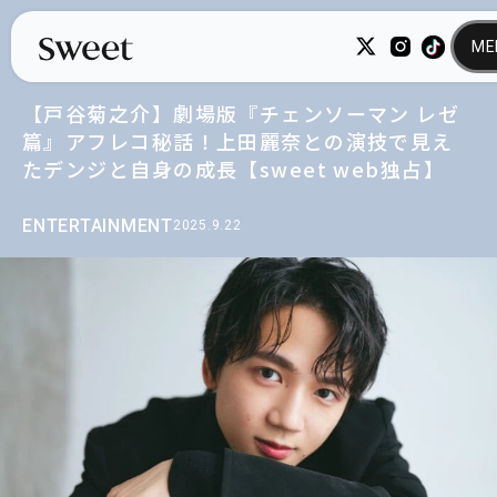
【戸谷菊之介】劇場版『チェンソーマン レゼ
篇』アフレコ秘話！上田麗奈との演技で見え
たデンジと自身の成長【sweet web独占】
ENTERTAINMENT
2025.9.22