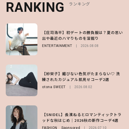
RANKING
RANKING
RANKING
ランキング
ランキング
ランキング
1
1
1
【ハローキティ】がスシローと初コラボ♡
【庄司浩平】初デートの勝負服は？夏の思い
【SNIDEL】長濱ねるとロマンティックトラ
第1弾の気になるメニュー＆限定グッズを総
出や最近のハマりものを深掘り
ッドな秋はじめ｜2026秋の新作コーデ4選
チェック！
ENTERTAINMENT
FASHION
Sponsored
2026.08.08
2026.07.10
LIFESTYLE
2026.07.31
2
2
2
【付録】総柄ハローキティが可愛すぎ♡ 紀
【紗栄子】媚びない色気がたまらない♡ 洗
【大原優乃】夏メイクはプレイフルに！ドキ
ノ国屋コラボの“優秀保冷バッグ”は夏の強
練されたカジュアル肌見せコーデ2選
ッとしちゃう色っぽ“うるみ目”のつくり方
い味方！【オトナミューズ9月号増刊】
otona SWEET
BEAUTY
2026.08.01
2026.08.02
FUROKU
2026.07.12
3
3
3
【森香澄】理想のスタイルはどう作る？体型
【谷まりあ】夏は“シアースカート”でさり
【SNIDEL】長濱ねるとロマンティックトラ
キープの秘訣や夏の過ごし方など独占インタ
げなく肌見せ！透け感のニュアンスを楽しめ
ッドな秋はじめ｜2026秋の新作コーデ4選
ビュー！
るマストハブアイテム4選
FASHION
Sponsored
2026.07.10