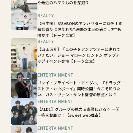
や最近のハマりものを深掘り
BEAUTY
【田中樹】がSABONのアンバサダーに就任！素
敵な香りに包まれた“理想の休日の過ごし方”も
明かす【トーク全文】
BEAUTY
【山田涼介】「この子をアジアツアーに連れて
いきたい」ジョー マローン ロンドン ポップア
ップイベント登壇【トーク全文】
ENTERTAINMENT
『マイ・プライベート・アイダホ』『ドラッグ
ストア・カウボーイ』同時公開！今こそ知りた
い、ガス・ヴァン・サント監督の原点とは？
【sweetムービーインタビュー】
ENTERTAINMENT
【ALD1】グループの魅力＆素顔に迫る♡ 一問
一答をお届け！【sweet web独占】
ENTERTAINMENT