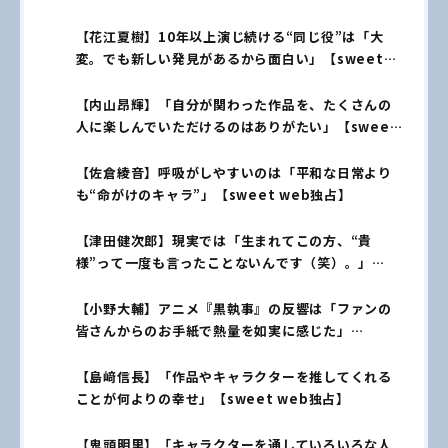
【花江夏樹】10年以上演じ続ける“同じ役”は「大
変。でも新しい発見があるから面白い」【sweet
web独占】
【内山昂輝】「自分が関わった作品を、たくさんの
人に楽しんでいただけるのはありがたい」【sweet
web独占】
【佐倉綾音】呼吸がしやすいのは「平和な日常より
も“命がけのキャラ”」【sweet web独占】
【津田健次郎】現実では「生まれてこの方、“貴
様”って一度も言ったことないんです（笑）。」
【sweet web独占】
【小野大輔】アニメ『黒執事』の反響は「ファンの
皆さんからのお手紙で熱量を如実に感じた」
【sweet web独占】
【島﨑信長】「作品やキャラクターを推してくれる
ことが何よりの幸せ」【sweet web独占】
【鬼頭明里】「キャラクターを通していろいろな人