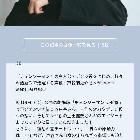
この記事の画像一覧を見る
5枚
『
チェンソーマン
』の主人公・デンジ役をはじめ、数々
の話題作で活躍する声優・
戸谷菊之介
さんがsweet
webに初登場♡
9月19日（金）公開の
劇場版『チェンソーマン レゼ篇』
で再びデンジを演じる戸谷さん。本作の魅力やデンジ役
への想い、そしてレゼ役の
上田麗奈
さんとのエピソード
までたっぷりと語っていただきました！
さらに、「理想の夏デートは……」「日々の原動力
は……」など、戸谷さん自身の知られざる素顔にも迫り