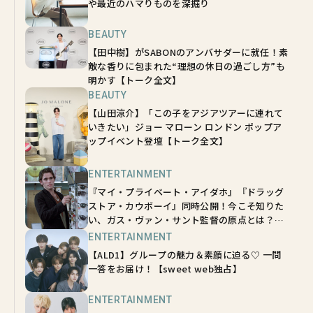
や最近のハマりものを深掘り
BEAUTY
【田中樹】がSABONのアンバサダーに就任！素
敵な香りに包まれた“理想の休日の過ごし方”も
明かす【トーク全文】
BEAUTY
【山田涼介】「この子をアジアツアーに連れて
いきたい」ジョー マローン ロンドン ポップア
ップイベント登壇【トーク全文】
ENTERTAINMENT
『マイ・プライベート・アイダホ』『ドラッグ
ストア・カウボーイ』同時公開！今こそ知りた
い、ガス・ヴァン・サント監督の原点とは？
【sweetムービーインタビュー】
ENTERTAINMENT
【ALD1】グループの魅力＆素顔に迫る♡ 一問
一答をお届け！【sweet web独占】
ENTERTAINMENT