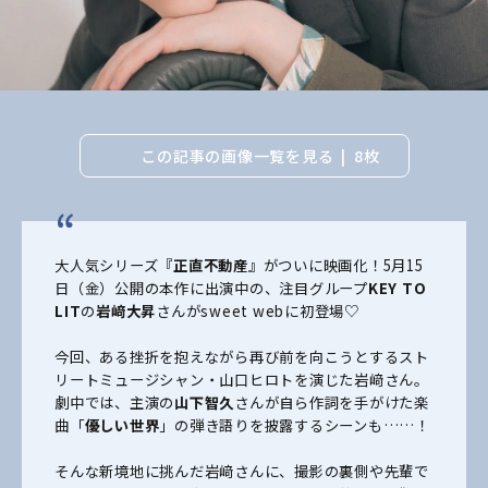
この記事の画像一覧を見る
8枚
大人気シリーズ『
正直不動産
』がついに映画化！5月15
日（金）公開の本作に出演中の、注目グループ
KEY TO
LIT
の
岩﨑大昇
さんがsweet webに初登場♡
今回、ある挫折を抱えながら再び前を向こうとするスト
リートミュージシャン・山口ヒロトを演じた岩﨑さん。
劇中では、主演の
山下智久
さんが自ら作詞を手がけた楽
曲「
優しい世界
」の弾き語りを披露するシーンも……！
そんな新境地に挑んだ岩﨑さんに、撮影の裏側や先輩で