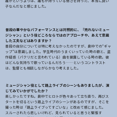
誰かというよりは、誰もが持っている弱さを持った、本当に良い
子なんだなと感じました。
――普段の華やかなパフォーマンスとは対照的に、『売れないミュー
ジシャン』という役どころならではのアプローチや、あえて意識
した工夫などはありますか？
普段の自分については特に考えなかったのですが、劇中での“ギャ
ップ”は意識しました。学生時代のうまくいっていた時の歌と、盗
作疑惑（パクリだと言われている）曲を披露している時の歌。彼
はどんな気持ちで歌っているんだろう……というコントラスト
は、監督とも相談しながらかなり考えました。
――ミュージシャン役として路上ライブのシーンもありましたが、演
じてみていかがでしたか？
楽しかったですね。劇中でヒロトが色々あって立ち直り、再びス
タートを切るという路上ライブのシーンがあるのですが、そこを
撮った時は「路上ライブってすごいな」と改めて感じました。
スルーされたら悲しいけれど、見られていると思うと緊張す