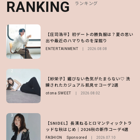
RANKING
RANKING
RANKING
ランキング
ランキング
ランキング
1
1
1
【ハローキティ】がスシローと初コラボ♡
【庄司浩平】初デートの勝負服は？夏の思い
【SNIDEL】長濱ねるとロマンティックトラ
第1弾の気になるメニュー＆限定グッズを総
出や最近のハマりものを深掘り
ッドな秋はじめ｜2026秋の新作コーデ4選
チェック！
ENTERTAINMENT
FASHION
Sponsored
2026.08.08
2026.07.10
LIFESTYLE
2026.07.31
2
2
2
【付録】総柄ハローキティが可愛すぎ♡ 紀
【紗栄子】媚びない色気がたまらない♡ 洗
【大原優乃】夏メイクはプレイフルに！ドキ
ノ国屋コラボの“優秀保冷バッグ”は夏の強
練されたカジュアル肌見せコーデ2選
ッとしちゃう色っぽ“うるみ目”のつくり方
い味方！【オトナミューズ9月号増刊】
otona SWEET
BEAUTY
2026.08.01
2026.08.02
FUROKU
2026.07.12
3
3
3
【森香澄】理想のスタイルはどう作る？体型
【谷まりあ】夏は“シアースカート”でさり
【SNIDEL】長濱ねるとロマンティックトラ
キープの秘訣や夏の過ごし方など独占インタ
げなく肌見せ！透け感のニュアンスを楽しめ
ッドな秋はじめ｜2026秋の新作コーデ4選
ビュー！
るマストハブアイテム4選
FASHION
Sponsored
2026.07.10