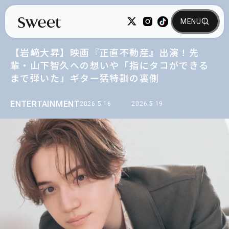
【岩﨑大昇】映画『正直不動産』出演！先
輩・山下智久への想いや「指にタコができる
まで弾いた」ギター猛特訓の裏側
ENTERTAINMENT
2026.5.16
2026.5.19