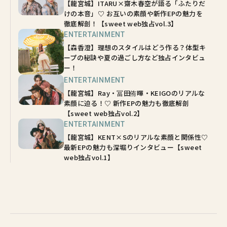
【龍宮城】ITARU×齋木春空が語る「ふたりだ
けの本音」♡ お互いの素顔や新作EPの魅力を
徹底解剖！【sweet web独占vol.3】
ENTERTAINMENT
【森香澄】理想のスタイルはどう作る？体型キ
ープの秘訣や夏の過ごし方など独占インタビュ
ー！
ENTERTAINMENT
【龍宮城】Ray・冨田侑暉・KEIGOのリアルな
素顔に迫る！♡ 新作EPの魅力も徹底解剖
【sweet web独占vol.2】
ENTERTAINMENT
【龍宮城】KENT×Sのリアルな素顔と関係性♡
最新EPの魅力も深堀りインタビュー【sweet
web独占vol.1】