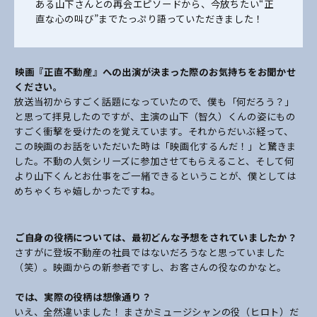
ある山下さんとの再会エピソードから、今放ちたい“正
直な心の叫び”までたっぷり語っていただきました！
――映画『正直不動産』への出演が決まった際のお気持ちをお聞かせ
ください。
放送当初からすごく話題になっていたので、僕も「何だろう？」
と思って拝見したのですが、主演の山下（智久）くんの姿にもの
すごく衝撃を受けたのを覚えています。それからだいぶ経って、
この映画のお話をいただいた時は「映画化するんだ！」と驚きま
した。不動の人気シリーズに参加させてもらえること、そして何
より山下くんとお仕事をご一緒できるということが、僕としては
めちゃくちゃ嬉しかったですね。
――ご自身の役柄については、最初どんな予想をされていましたか？
さすがに登坂不動産の社員ではないだろうなと思っていました
（笑）。映画からの新参者ですし、お客さんの役なのかなと。
――では、実際の役柄は想像通り？
いえ、全然違いました！ まさかミュージシャンの役（ヒロト）だ