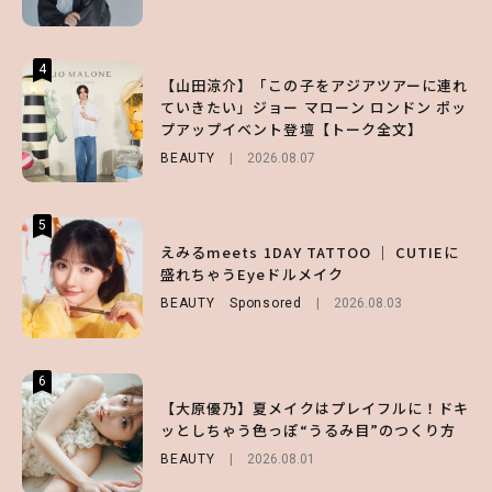
ENTERTAINMENT
FASHION
2026.07.19
2026.07.31
4
4
4
【山田涼介】「この子をアジアツアーに連れ
【スタバ】約160通りのカスタマイズができ
【ハローキティ】がスシローと初コラボ♡
ていきたい」ジョー マローン ロンドン ポッ
る⁉ 39店舗限定『My フルーツ³ フラペチー
第1弾の気になるメニュー＆限定グッズを総
プアップイベント登壇【トーク全文】
ノ®』を徹底レポ♡
チェック！
BEAUTY
LIFESTYLE
LIFESTYLE
2026.08.07
2026.07.30
2026.07.31
5
5
5
【夏ヘアのくずれ・うねりに】ヘアメイク夢
えみるmeets 1DAY TATTOO ｜ CUTIEに
【SNIDEL】長濱ねるとロマンティックトラ
月直伝♡ ドライシャンプー「バティスト」
盛れちゃうEyeドルメイク
ッドな秋はじめ｜2026秋の新作コーデ4選
を使ったプロ級スタイリング3選
BEAUTY
FASHION
Sponsored
Sponsored
2026.08.03
2026.07.10
BEAUTY
Sponsored
2026.07.03
6
6
6
【GU】夏の“主役級”アイテム決定！ヘルシ
【大原優乃】夏メイクはプレイフルに！ドキ
【ALD1】グループの魅力＆素顔に迫る♡ 一
ー＆可愛すぎる「大人の肌見せ」トップス3
ッとしちゃう色っぽ“うるみ目”のつくり方
問一答をお届け！【sweet web独占】
選
BEAUTY
ENTERTAINMENT
2026.08.01
2026.08.03
FASHION
2026.07.19