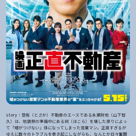
story：登坂（とさか）不動産のエースである永瀬財地（山下智
久）は、地鎮祭の準備中にある祠（ほこら）を壊した祟りによっ
て「嘘がつけない」体になってしまった営業マン。正直すぎるが
ゆえに数々のトラブルを巻き起こしながらも、なんとか日々奮闘