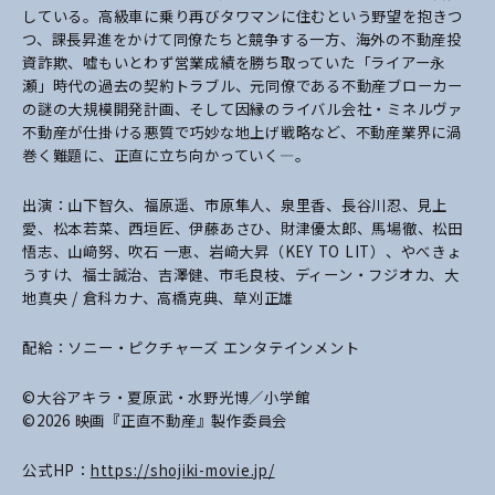
している。高級車に乗り再びタワマンに住むという野望を抱きつ
つ、課長昇進をかけて同僚たちと競争する一方、海外の不動産投
資詐欺、嘘もいとわず営業成績を勝ち取っていた「ライアー永
瀬」時代の過去の契約トラブル、元同僚である不動産ブローカー
の謎の大規模開発計画、そして因縁のライバル会社・ミネルヴァ
不動産が仕掛ける悪質で巧妙な地上げ戦略など、不動産業界に渦
巻く難題に、正直に立ち向かっていく―。
出演：山下智久、福原遥、市原隼人、泉里香、長谷川忍、見上
愛、松本若菜、西垣匠、伊藤あさひ、財津優太郎、馬場徹、松田
悟志、山﨑努、吹石 一恵、岩﨑大昇（KEY TO LIT）、やべきょ
うすけ、福士誠治、吉澤健、市毛良枝、ディーン・フジオカ、大
地真央 / 倉科カナ、高橋克典、草刈正雄
配給：ソニー・ピクチャーズ エンタテインメント
©大谷アキラ・夏原武・水野光博／小学館
©2026 映画『正直不動産』製作委員会
公式HP：
https://shojiki-movie.jp/