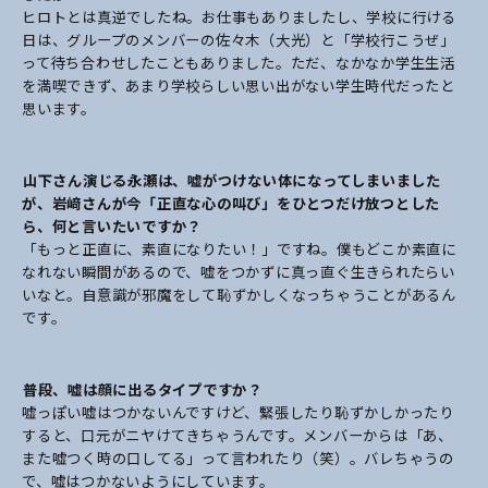
ヒロトとは真逆でしたね。お仕事もありましたし、学校に行ける
日は、グループのメンバーの佐々木（大光）と「学校行こうぜ」
って待ち合わせしたこともありました。ただ、なかなか学生生活
を満喫できず、あまり学校らしい思い出がない学生時代だったと
思います。
――山下さん演じる永瀬は、嘘がつけない体になってしまいました
が、岩﨑さんが今「正直な心の叫び」をひとつだけ放つとした
ら、何と言いたいですか？
「もっと正直に、素直になりたい！」ですね。僕もどこか素直に
なれない瞬間があるので、嘘をつかずに真っ直ぐ生きられたらい
いなと。自意識が邪魔をして恥ずかしくなっちゃうことがあるん
です。
――普段、嘘は顔に出るタイプですか？
嘘っぽい嘘はつかないんですけど、緊張したり恥ずかしかったり
すると、口元がニヤけてきちゃうんです。メンバーからは「あ、
また嘘つく時の口してる」って言われたり（笑）。バレちゃうの
で、嘘はつかないようにしています。