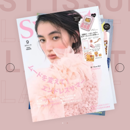
T ISSU
・
LATES
LATEST 
・
LATES